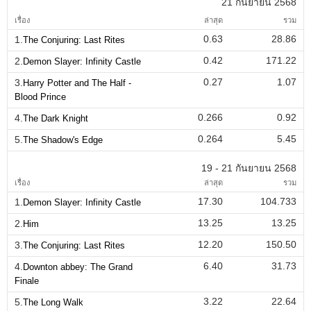
21 กันยายน 2568
เรื่อง
ล่าสุด
รวม
0.63
28.86
1.
The Conjuring: Last Rites
0.42
171.22
2.
Demon Slayer: Infinity Castle
0.27
1.07
3.
Harry Potter and The Half -
Blood Prince
0.266
0.92
4.
The Dark Knight
0.264
5.45
5.
The Shadow's Edge
19 - 21 กันยายน 2568
เรื่อง
ล่าสุด
รวม
17.30
104.733
1.
Demon Slayer: Infinity Castle
13.25
13.25
2.
Him
12.20
150.50
3.
The Conjuring: Last Rites
6.40
31.73
4.
Downton abbey: The Grand
Finale
3.22
22.64
5.
The Long Walk