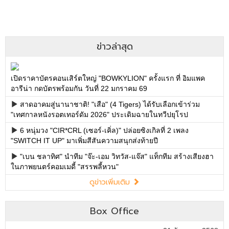
ข่าวล่าสุด
เปิดราคาบัตรคอนเสิร์ตใหญ่ "BOWKYLION" ครั้งแรก ที่ อิมแพค
อารีน่า กดบัตรพร้อมกัน วันที่ 22 มกราคม 69
สาดอาคมสู่นานาชาติ! "เสือ" (4 Tigers) ได้รับเลือกเข้าร่วม
"เทศกาลหนังรอตเทอร์ดัม 2026" ประเดิมฉายในทวีปยุโรป
6 หนุ่มวง "CIR*CRL (เซอร์-เคิ่ล)" ปล่อยซิงเกิลที่ 2 เพลง
"SWITCH IT UP" มาเพิ่มสีสันความสนุกส่งท้ายปี
"เบน ชลาทิศ" นำทีม "จ๊ะ-เอม วิทวัส-แจ๊ส" แท็กทีม สร้างเสียงฮา
ในภาพยนตร์คอมเมดี้ "สรรพลี้หวน"
ดูข่าวเพิ่มเติม
Box Office