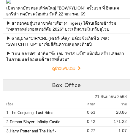
เปิดราคาบัตรคอนเสิร์ตใหญ่ "BOWKYLION" ครั้งแรก ที่ อิมแพค
อารีน่า กดบัตรพร้อมกัน วันที่ 22 มกราคม 69
สาดอาคมสู่นานาชาติ! "เสือ" (4 Tigers) ได้รับเลือกเข้าร่วม
"เทศกาลหนังรอตเทอร์ดัม 2026" ประเดิมฉายในทวีปยุโรป
6 หนุ่มวง "CIR*CRL (เซอร์-เคิ่ล)" ปล่อยซิงเกิลที่ 2 เพลง
"SWITCH IT UP" มาเพิ่มสีสันความสนุกส่งท้ายปี
"เบน ชลาทิศ" นำทีม "จ๊ะ-เอม วิทวัส-แจ๊ส" แท็กทีม สร้างเสียงฮา
ในภาพยนตร์คอมเมดี้ "สรรพลี้หวน"
ดูข่าวเพิ่มเติม
Box Office
21 กันยายน 2568
เรื่อง
ล่าสุด
รวม
0.63
28.86
1.
The Conjuring: Last Rites
0.42
171.22
2.
Demon Slayer: Infinity Castle
0.27
1.07
3.
Harry Potter and The Half -