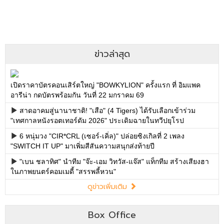
ข่าวล่าสุด
เปิดราคาบัตรคอนเสิร์ตใหญ่ "BOWKYLION" ครั้งแรก ที่ อิมแพค
อารีน่า กดบัตรพร้อมกัน วันที่ 22 มกราคม 69
สาดอาคมสู่นานาชาติ! "เสือ" (4 Tigers) ได้รับเลือกเข้าร่วม
"เทศกาลหนังรอตเทอร์ดัม 2026" ประเดิมฉายในทวีปยุโรป
6 หนุ่มวง "CIR*CRL (เซอร์-เคิ่ล)" ปล่อยซิงเกิลที่ 2 เพลง
"SWITCH IT UP" มาเพิ่มสีสันความสนุกส่งท้ายปี
"เบน ชลาทิศ" นำทีม "จ๊ะ-เอม วิทวัส-แจ๊ส" แท็กทีม สร้างเสียงฮา
ในภาพยนตร์คอมเมดี้ "สรรพลี้หวน"
ดูข่าวเพิ่มเติม
Box Office