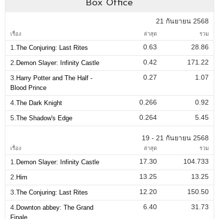
Box Office
21 กันยายน 2568
เรื่อง
ล่าสุด
รวม
0.63
28.86
1.
The Conjuring: Last Rites
0.42
171.22
2.
Demon Slayer: Infinity Castle
0.27
1.07
3.
Harry Potter and The Half -
Blood Prince
0.266
0.92
4.
The Dark Knight
0.264
5.45
5.
The Shadow's Edge
19 - 21 กันยายน 2568
เรื่อง
ล่าสุด
รวม
17.30
104.733
1.
Demon Slayer: Infinity Castle
13.25
13.25
2.
Him
12.20
150.50
3.
The Conjuring: Last Rites
6.40
31.73
4.
Downton abbey: The Grand
Finale