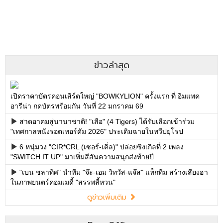
ข่าวล่าสุด
เปิดราคาบัตรคอนเสิร์ตใหญ่ "BOWKYLION" ครั้งแรก ที่ อิมแพค
อารีน่า กดบัตรพร้อมกัน วันที่ 22 มกราคม 69
สาดอาคมสู่นานาชาติ! "เสือ" (4 Tigers) ได้รับเลือกเข้าร่วม
"เทศกาลหนังรอตเทอร์ดัม 2026" ประเดิมฉายในทวีปยุโรป
6 หนุ่มวง "CIR*CRL (เซอร์-เคิ่ล)" ปล่อยซิงเกิลที่ 2 เพลง
"SWITCH IT UP" มาเพิ่มสีสันความสนุกส่งท้ายปี
"เบน ชลาทิศ" นำทีม "จ๊ะ-เอม วิทวัส-แจ๊ส" แท็กทีม สร้างเสียงฮา
ในภาพยนตร์คอมเมดี้ "สรรพลี้หวน"
ดูข่าวเพิ่มเติม