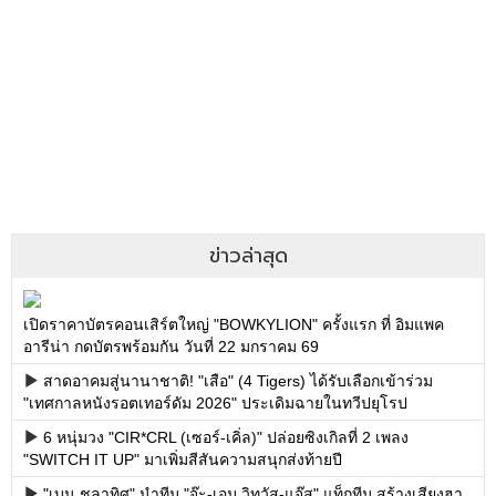
ข่าวล่าสุด
เปิดราคาบัตรคอนเสิร์ตใหญ่ "BOWKYLION" ครั้งแรก ที่ อิมแพค
อารีน่า กดบัตรพร้อมกัน วันที่ 22 มกราคม 69
สาดอาคมสู่นานาชาติ! "เสือ" (4 Tigers) ได้รับเลือกเข้าร่วม
"เทศกาลหนังรอตเทอร์ดัม 2026" ประเดิมฉายในทวีปยุโรป
6 หนุ่มวง "CIR*CRL (เซอร์-เคิ่ล)" ปล่อยซิงเกิลที่ 2 เพลง
"SWITCH IT UP" มาเพิ่มสีสันความสนุกส่งท้ายปี
"เบน ชลาทิศ" นำทีม "จ๊ะ-เอม วิทวัส-แจ๊ส" แท็กทีม สร้างเสียงฮา