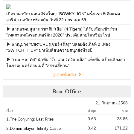
เปิดราคาบัตรคอนเสิร์ตใหญ่ "BOWKYLION" ครั้งแรก ที่ อิมแพค
อารีน่า กดบัตรพร้อมกัน วันที่ 22 มกราคม 69
สาดอาคมสู่นานาชาติ! "เสือ" (4 Tigers) ได้รับเลือกเข้าร่วม
"เทศกาลหนังรอตเทอร์ดัม 2026" ประเดิมฉายในทวีปยุโรป
6 หนุ่มวง "CIR*CRL (เซอร์-เคิ่ล)" ปล่อยซิงเกิลที่ 2 เพลง
"SWITCH IT UP" มาเพิ่มสีสันความสนุกส่งท้ายปี
"เบน ชลาทิศ" นำทีม "จ๊ะ-เอม วิทวัส-แจ๊ส" แท็กทีม สร้างเสียงฮา
ในภาพยนตร์คอมเมดี้ "สรรพลี้หวน"
ดูข่าวเพิ่มเติม
Box Office
21 กันยายน 2568
เรื่อง
ล่าสุด
รวม
0.63
28.86
1.
The Conjuring: Last Rites
0.42
171.22
2.
Demon Slayer: Infinity Castle