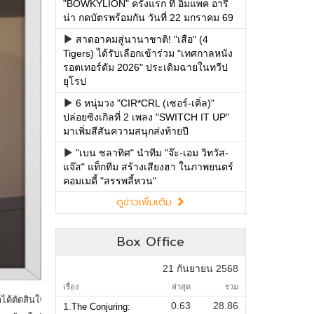
"BOWKYLION" ครั้งแรก ที่ อิมแพค อารี
น่า กดบัตรพร้อมกัน วันที่ 22 มกราคม 69
สาดอาคมสู่นานาชาติ! "เสือ" (4
Tigers) ได้รับเลือกเข้าร่วม "เทศกาลหนัง
รอตเทอร์ดัม 2026" ประเดิมฉายในทวีป
ยุโรป
6 หนุ่มวง "CIR*CRL (เซอร์-เคิ่ล)"
ปล่อยซิงเกิลที่ 2 เพลง "SWITCH IT UP"
มาเพิ่มสีสันความสนุกส่งท้ายปี
"เบน ชลาทิศ" นำทีม "จ๊ะ-เอม วิทวัส-
แจ๊ส" แท็กทีม สร้างเสียงฮา ในภาพยนตร์
คอมเมดี้ "สรรพลี้หวน"
ดูข่าวเพิ่มเติม
Box Office
21 กันยายน 2568
เรื่อง
ล่าสุด
รวม
0.63
28.86
1.
The Conjuring: