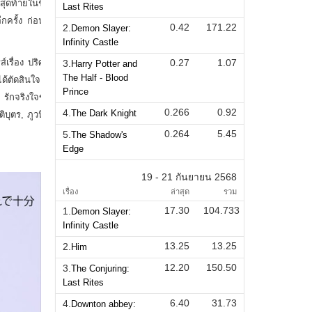
Last Rites
0.42
171.22
2.
Demon Slayer:
Infinity Castle
0.27
1.07
3.
Harry Potter and
The Half - Blood
Prince
0.266
0.92
4.
The Dark Knight
0.264
5.45
5.
The Shadow's
Edge
19 - 21 กันยายน 2568
เรื่อง
ล่าสุด
รวม
17.30
104.733
1.
Demon Slayer:
Infinity Castle
13.25
13.25
2.
Him
12.20
150.50
3.
The Conjuring:
Last Rites
6.40
31.73
4.
Downton abbey: