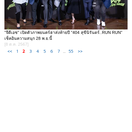
"จีดีเอช" เปิดตัวภาพยนตร์ฮาส่งท้ายปี "404 สุขีนิรันดร์..RUN RUN"
เช็คอินความสนุก 28 พ.ย.นี้
[8 ต.ค. 2567]
<<
1
2
3
4
5
6
7
...
55
>>