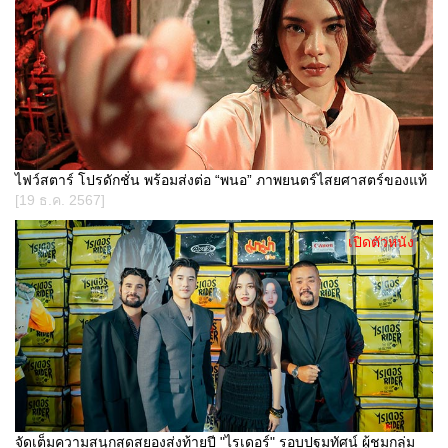
ไฟว์สตาร์ โปรดักชั่น พร้อมส่งต่อ “พนอ” ภาพยนตร์ไสยศาสตร์ของแท้
[19 ธ.ค. 2567]
เปิดตัวหนัง
จัดเต็มความสนุกสุดสยองส่งท้ายปี "ไรเดอร์" รอบปฐมทัศน์ ผู้ชมกลุ่ม