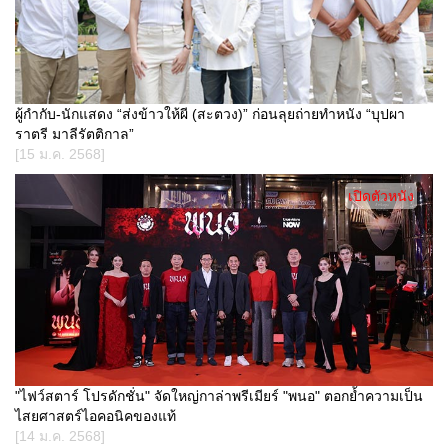
ผู้กำกับ-นักแสดง “ส่งข้าวให้ผี (สะตวง)” ก่อนลุยถ่ายทำหนัง “บุปผา
ราตรี มาลีรัตติกาล”
[15 ม.ค. 2568]
เปิดตัวหนัง
"ไฟว์สตาร์ โปรดักชั่น" จัดใหญ่กาล่าพรีเมียร์ "พนอ" ตอกย้ำความเป็น
ไสยศาสตร์ไอคอนิคของแท้
[14 ม.ค. 2568]