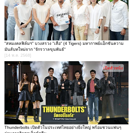
"สหมงคลฟิล์มฯ" บวงสรวง "เสือ" (4 Tigers) มหากาพย์แอ็กชันความ
มันส์บทใหม่จาก "จักรวาลขุนพันธ์"
[14 พ.ค. 2568]
เปิดตัวหนัง
Thunderbolts เปิดตัวในประเทศไทยอย่างยิ่งใหญ่ พร้อมชวนแฟนๆ