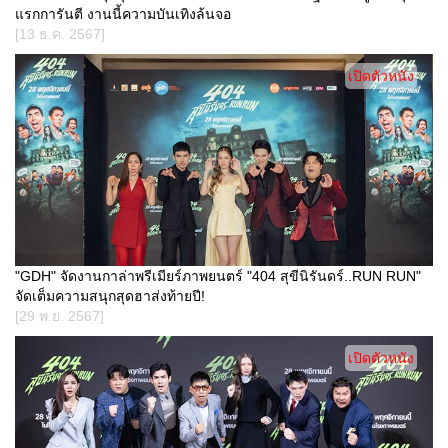
แรกการันตี งานนี้ความบันเทิงล้นจอ
[13 ธ.ค. 2567]
เปิดตัวหนัง
"GDH" จัดงานกาล่าพรีเมียร์ภาพยนตร์ "404 สุขีนิรันดร์..RUN RUN"
จัดเต็มความสนุกสุดฮาส่งท้ายปี!
[29 พ.ย. 2567]
เปิดตัวหนัง