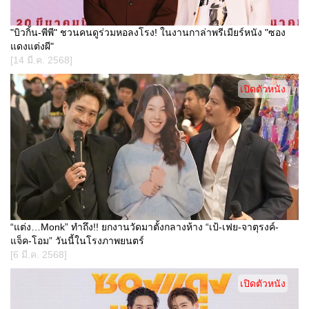
"บิวกิ้น-พีพี" ชวนคนดูร่วมหอลงโรง! ในงานกาล่าพรีเมียร์หนัง "ซอง
แดงแต่งผี"
[14 มี.ค. 2568]
เปิดตัวหนัง
“แต่ง…Monk” ทำถึง!! ยกงานวัดมาตั้งกลางห้าง “เป้-เฟย-จาตุรงค์-
แจ็ค-โอม” วันนี้ในโรงภาพยนตร์
[6 มี.ค. 2568]
เปิดตัวหนัง