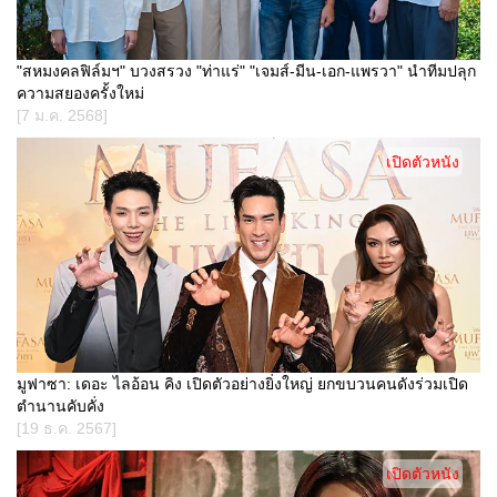
"สหมงคลฟิล์มฯ" บวงสรวง "ท่าแร่" "เจมส์-มีน-เอก-แพรวา" นำทีมปลุก
ความสยองครั้งใหม่
[7 ม.ค. 2568]
เปิดตัวหนัง
มูฟาซา: เดอะ ไลอ้อน คิง เปิดตัวอย่างยิ่งใหญ่ ยกขบวนคนดังร่วมเปิด
ตำนานคับคั่ง
[19 ธ.ค. 2567]
เปิดตัวหนัง