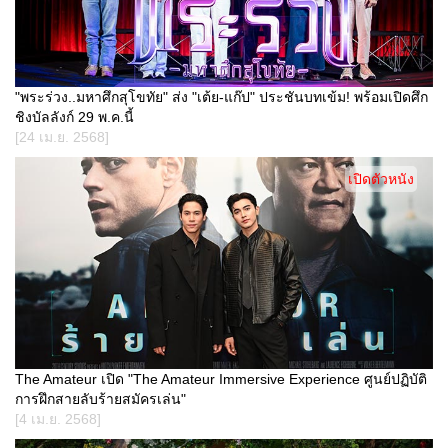
"พระร่วง..มหาศึกสุโขทัย" ส่ง "เต้ย-แก๊ป" ประชันบทเข้ม! พร้อมเปิดศึก
ชิงบัลลังก์ 29 พ.ค.นี้
[24 เม.ย. 2568]
เปิดตัวหนัง
The Amateur เปิด "The Amateur Immersive Experience ศูนย์ปฏิบัติ
การฝึกสายลับร้ายสมัครเล่น"
[4 เม.ย. 2568]