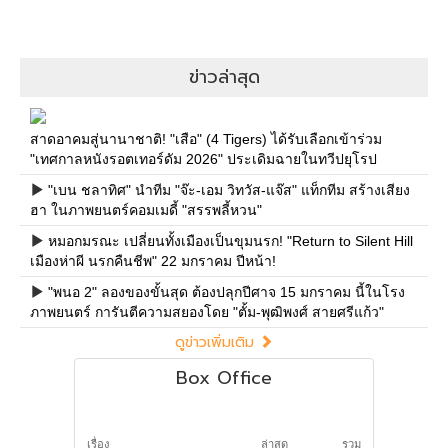
ข่าวล่าสุด
สาดอาคมสู่นานาชาติ! "เสือ" (4 Tigers) ได้รับเลือกเข้าร่วม
"เทศกาลหนังรอตเทอร์ดัม 2026" ประเดิมฉายในทวีปยุโรป
"เบน ชลาทิศ" นำทีม "จ๊ะ-เอม วิทวัส-แจ๊ส" แท็กทีม สร้างเสียง
ฮา ในภาพยนตร์คอมเมดี้ "สรรพลี้หวน"
หมอกมรณะ เปลี่ยนทั้งเมืองเป็นขุมนรก! "Return to Silent Hill
เมืองห่าผี นรกคืนชีพ" 22 มกราคม ปีหน้า!
"พนอ 2" ลองของขั้นสุด ต้องปลุกปีศาจ 15 มกราคม นี้ในโรง
ภาพยนตร์ การันตีความสยองโดย "ตั้ม-พุฒิพงศ์ สายศรีแก้ว"
ดูข่าวเพิ่มเติม
Box Office
เรื่อง
ล่าสุด
รวม