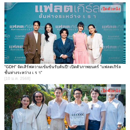
เปิดตัวหนัง
"GDH" จัดเสิร์ฟความเข้มข้นรับต้นปี! เปิดตัวภาพยนตร์ "แฟลตเกิร์ล
ชั้นห่างระหว่าง เ ร า"
[10 ม.ค. 2568]
เปิดตัวหนัง