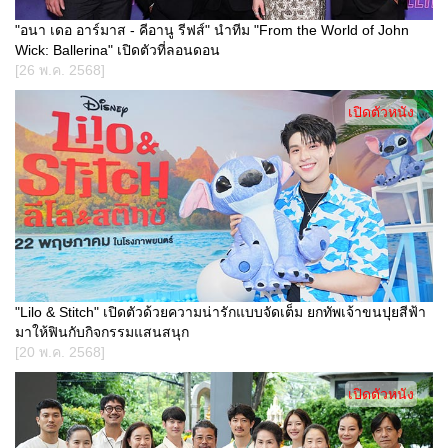
"อนา เดอ อาร์มาส - คีอานู รีฟส์" นำทีม "From the World of John
Wick: Ballerina" เปิดตัวที่ลอนดอน
[26 พ.ค. 2568]
เปิดตัวหนัง
"Lilo & Stitch" เปิดตัวด้วยความน่ารักแบบจัดเต็ม ยกทัพเจ้าขนปุยสีฟ้า
มาให้ฟินกับกิจกรรมแสนสนุก
[20 พ.ค. 2568]
เปิดตัวหนัง