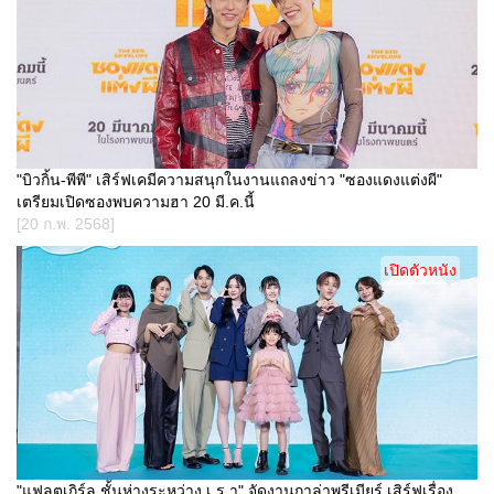
"บิวกิ้น-พีพี" เสิร์ฟเคมีความสนุกในงานแถลงข่าว "ซองแดงแต่งผี"
เตรียมเปิดซองพบความฮา 20 มี.ค.นี้
[20 ก.พ. 2568]
เปิดตัวหนัง
"แฟลตเกิร์ล ชั้นห่างระหว่าง เ ร า" จัดงานกาล่าพรีเมียร์ เสิร์ฟเรื่อง