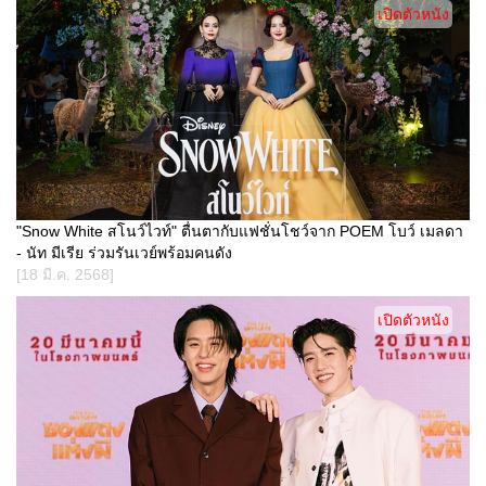
เปิดตัวหนัง
"Snow White สโนว์ไวท์" ตื่นตากับแฟชั่นโชว์จาก POEM โบว์ เมลดา
- นัท มีเรีย ร่วมรันเวย์พร้อมคนดัง
[18 มี.ค. 2568]
เปิดตัวหนัง