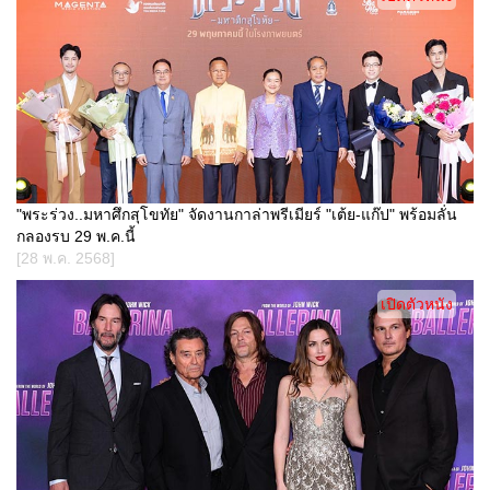
"พระร่วง..มหาศึกสุโขทัย" จัดงานกาล่าพรีเมียร์ "เต้ย-แก๊ป" พร้อมลั่น
กลองรบ 29 พ.ค.นี้
[28 พ.ค. 2568]
เปิดตัวหนัง