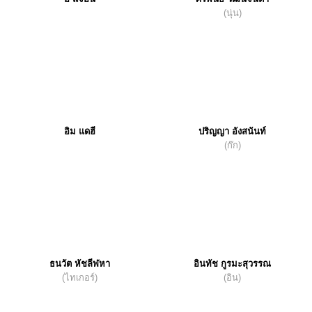
(นุ่น)
อิม แดฮี
ปริญญา อังสนันท์
(ก๊ก)
ธนวัต หัชลีฬหา
อินทัช กูรมะสุวรรณ
(ไทเกอร์)
(อิน)