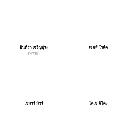
อินทิรา เจริญปุระ
เจมส์ โวล์ค
(ทราย)
เชมาร์ มัวร์
ไดเซ คิโดะ