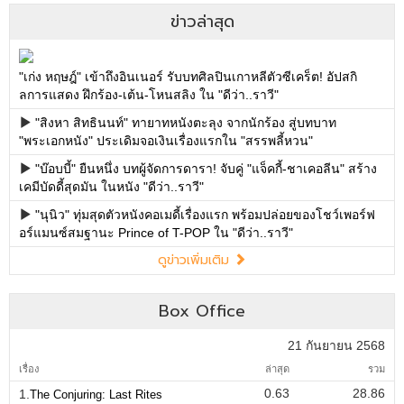
ข่าวล่าสุด
"เก่ง หฤษฎ์" เข้าถึงอินเนอร์ รับบทศิลปินเกาหลีตัวซีเคร็ต! อัปสกิ
ลการแสดง ฝึกร้อง-เต้น-โหนสลิง ใน "ดีว่า..ราวี"
"สิงหา สิทธินนท์" ทายาทหนังตะลุง จากนักร้อง สู่บทบาท
"พระเอกหนัง" ประเดิมจอเงินเรื่องแรกใน "สรรพลี้หวน"
"บ๊อบบี้" ยืนหนึ่ง บทผู้จัดการดารา! จับคู่ "แจ็คกี้-ชาเคอลีน" สร้าง
เคมีบัดดี้สุดมัน ในหนัง "ดีว่า..ราวี"
"นุนิว" ทุ่มสุดตัวหนังคอเมดี้เรื่องแรก พร้อมปล่อยของโชว์เพอร์ฟ
อร์แมนซ์สมฐานะ Prince of T-POP ใน "ดีว่า..ราวี"
ดูข่าวเพิ่มเติม
Box Office
21 กันยายน 2568
เรื่อง
ล่าสุด
รวม
0.63
28.86
1.
The Conjuring: Last Rites