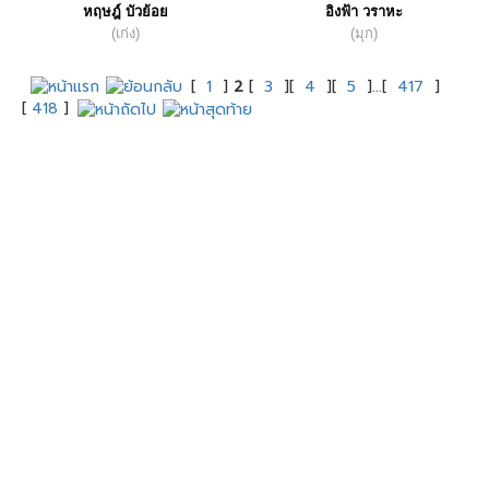
หฤษฎ์ บัวย้อย
อิงฟ้า วราหะ
(เก่ง)
(มุก)
[
1
]
2
[
3
][
4
][
5
]...[
417
]
[
418
]