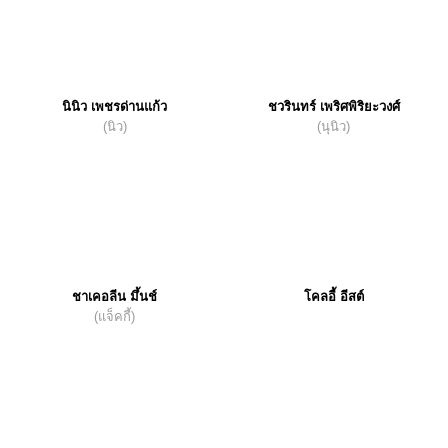
นินิว เพชรด่านแก้ว
ชวรินทร์ เพริศพิริยะวงศ์
(นิว)
(นุนิว)
ชาเคอลีน มึ้นช์
โคลอี้ อีสต์
(แจ็คกี้)