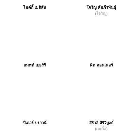
ไมค์กี้ เมดิสัน
โจริญ คัมภีรพันธุ์
(โจริญ)
แมทท์ เบอร์รี
คิท คอนเนอร์
ปีเตอร์ บราวน์
สิริวลี สิริวิบูลย์
(เมเบิ้ล)