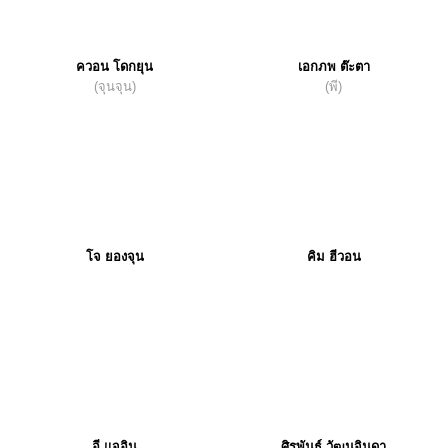
ควอน โดกยุน
เอกภพ ต๊ะตา
(จุนจุน)
(พี)
โจ ยองจุน
คิม ฮีวอน
อี แจอิน
ศิรพันธ์ วัฒนจินดา