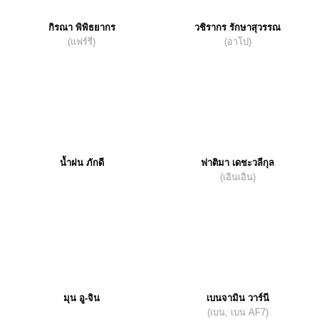
กิรณา พิพิธยากร
วชิรากร รักษาสุวรรณ
(แฟร์รี่)
(อาโป)
น้ำฝน ภักดี
ฟาติมา เดชะวลีกุล
(เอินเอิน)
มุน อู-จิน
เบนจามิน วาร์นี
(เบน, เบน AF7)