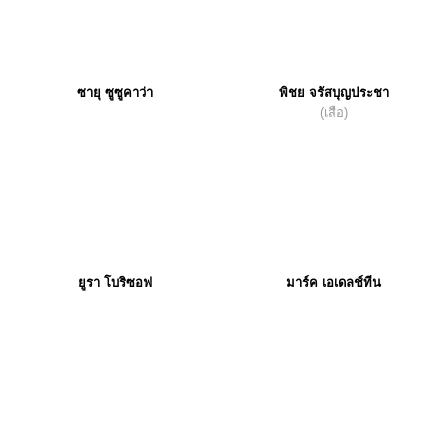
ซายุ ซูซูคาว่า
พิชย จรัสบุญประชา
(เสือ)
ยูรา โบริซอฟ
มาร์ค เอเดลช์ทีน