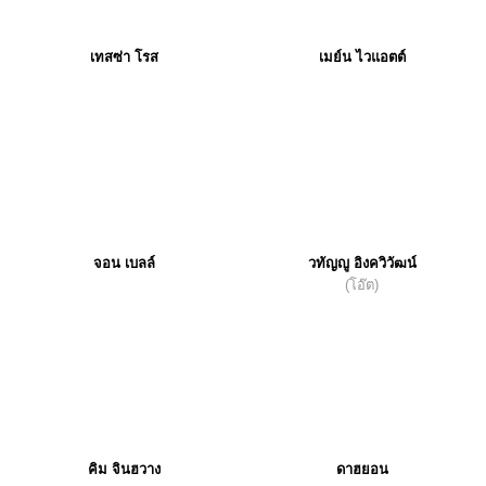
เทสซ่า โรส
เมย์น ไวแอตต์
จอน เบลล์
วทัญญู อิงควิวัฒน์
(โอ๊ต)
คิม จินฮวาง
ดาฮยอน