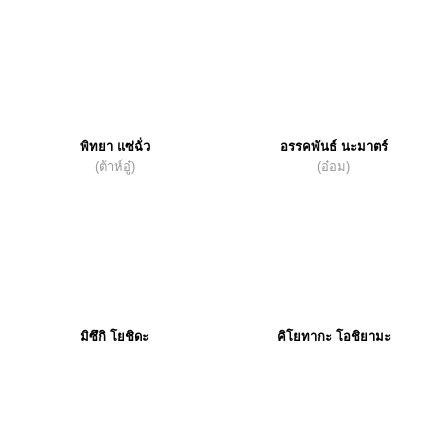
พิทยา แซ่ฉั่ว
อรรคพันธ์ นะมาตร์
(ต้าห์อู๋)
(อ๋อม)
มิซึกิ โยชิดะ
คิโยทากะ โอชิยามะ