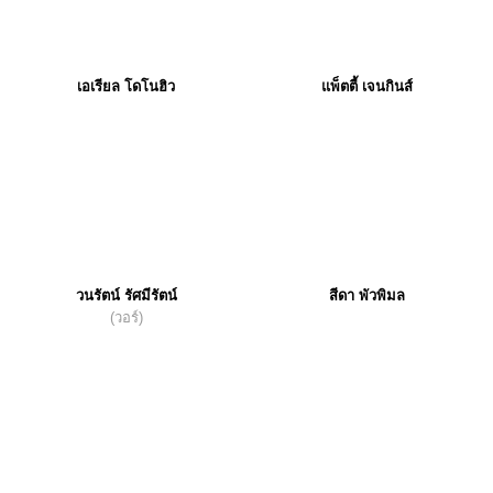
เอเรียล โดโนฮิว
แพ็ตตี้ เจนกินส์
วนรัตน์ รัศมีรัตน์
สีดา พัวพิมล
(วอร์)