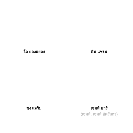
โจ ยองมยอง
คิม แซรน
ซง แจริม
เจมส์ มาร์
(เจมส์, เจมส์ อัศรัสกร)