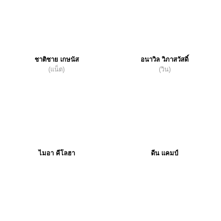
ชาติชาย เกษนัส
อนาวิล วิภาสวัสดิ์
(แน็ต)
(วิน)
ไมอา คีโลฮา
ดีน แคมป์