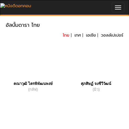
Togg
navig
อัลบั้มดารา ไทย
ไทย
|
เทศ
|
เอเชีย
|
วอลล์เปเปอร์
คณาวุฒิ ไตรพิพัฒนพงษ์
ศุภศิษฏ์ จงชีวีวัฒน์
(กลัฟ)
(มิว)