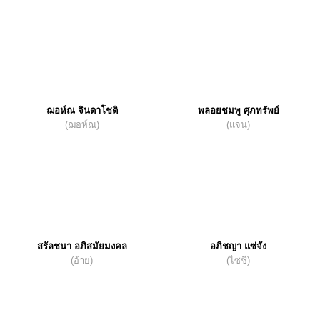
ฌอห์ณ จินดาโชติ
พลอยชมพู ศุภทรัพย์
(ฌอห์ณ)
(แจน)
สรัลชนา อภิสมัยมงคล
อภิชญา แซ่จัง
(อ้าย)
(ไซซี)