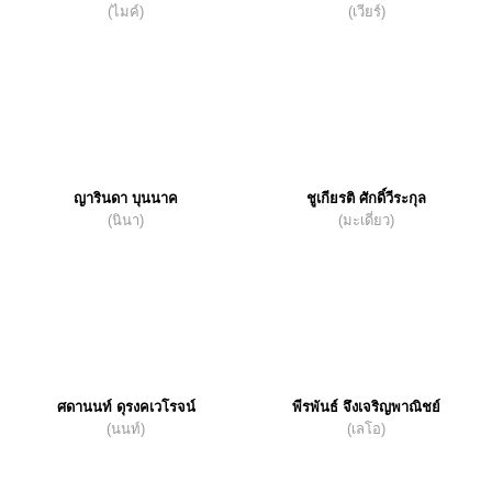
(ไมค์)
(เวียร์)
ญารินดา บุนนาค
ชูเกียรติ ศักดิ์วีระกุล
(นินา)
(มะเดี่ยว)
ศดานนท์ ดุรงคเวโรจน์
พีรพันธ์ จึงเจริญพาณิชย์
(นนท์)
(เลโอ)