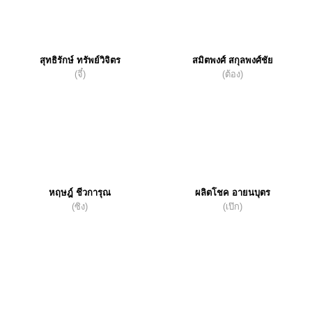
สุทธิรักษ์ ทรัพย์วิจิตร
สมิตพงศ์ สกุลพงศ์ชัย
(จี๋)
(ต้อง)
หฤษฎ์ ชีวการุณ
ผลิตโชค อายนบุตร
(ซิง)
(เป๊ก)