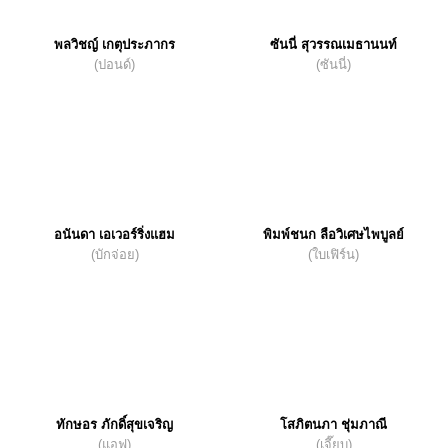
พลวิชญ์ เกตุประภากร
ซันนี่ สุวรรณเมธานนท์
(ปอนด์)
(ซันนี่)
อนันดา เอเวอร์ริ่งแฮม
พิมพ์ชนก ลือวิเศษไพบูลย์
(บักจ่อย)
(ใบเฟิร์น)
ทักษอร ภักดิ์สุขเจริญ
โสภิตนภา ชุ่มภาณี
(แอฟ)
(เจี๊ยบ)