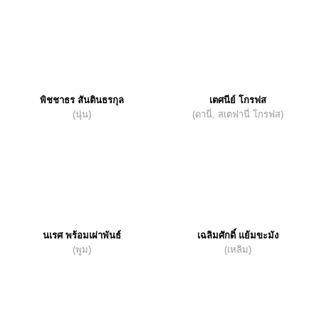
พิชชาธร สันตินธรกุล
เตศนีย์ โกรฟส
(นุ่น)
(ดานี่, สเตฟานี่ โกรฟส)
นเรศ พร้อมเผ่าพันธ์
เฉลิมศักดิ์ แย้มขะมัง
(พูม)
(เหลิม)