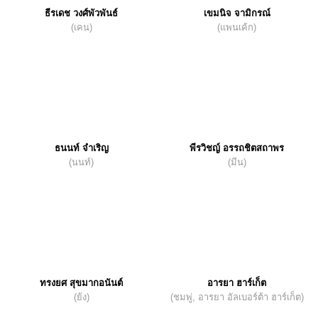
ธีรเดช วงศ์พัวพันธ์
เขมนิจ จามิกรณ์
(เคน)
(แพนเค้ก)
ธนนท์ จำเริญ
พีรวิชญ์ อรรถชิตสถาพร
(นนท์)
(มีน)
ทรงยศ สุขมากอนันต์
อารยา ฮาร์เก็ต
(ย้ง)
(ชมพู่, อารยา อัลเบอร์ต้า ฮาร์เก็ต)