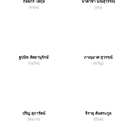
กัลยกร โตกุล
นาตาชา มณีสุวรรณ์
(แนน)
(จูน)
ฐปนัท สัตยานุรักษ์
ภาณุมาศ สุวรรณ์
(จอร์จ)
(ขวัญ)
ปริญ สุภารัตน์
จิรายุ ตันตระกูล
(หมาก)
(ก๊อต)