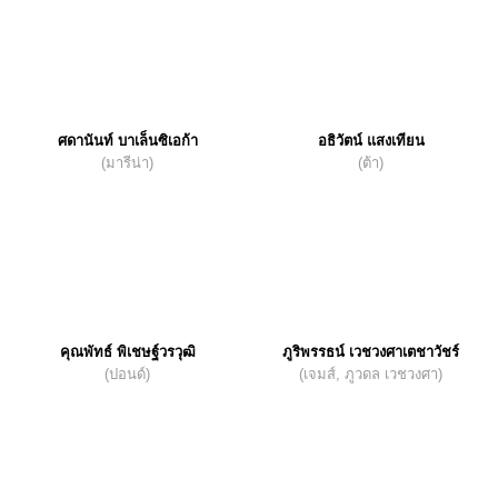
ศดานันท์ บาเล็นซิเอก้า
อธิวัตน์ แสงเทียน
(มารีน่า)
(ต้า)
คุณพัทธ์ พิเชษฐ์วรวุฒิ
ภูริพรรธน์ เวชวงศาเตชาวัชร์
(ปอนด์)
(เจมส์, ภูวดล เวชวงศา)