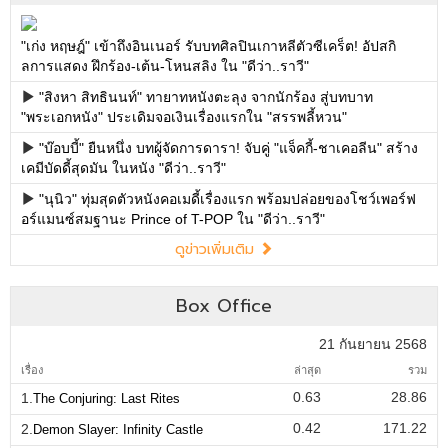
"เก่ง หฤษฎ์" เข้าถึงอินเนอร์ รับบทศิลปินเกาหลีตัวซีเคร็ต! อัปสกิ
ลการแสดง ฝึกร้อง-เต้น-โหนสลิง ใน "ดีว่า..ราวี"
"สิงหา สิทธินนท์" ทายาทหนังตะลุง จากนักร้อง สู่บทบาท
"พระเอกหนัง" ประเดิมจอเงินเรื่องแรกใน "สรรพลี้หวน"
"บ๊อบบี้" ยืนหนึ่ง บทผู้จัดการดารา! จับคู่ "แจ็คกี้-ชาเคอลีน" สร้าง
เคมีบัดดี้สุดมัน ในหนัง "ดีว่า..ราวี"
"นุนิว" ทุ่มสุดตัวหนังคอเมดี้เรื่องแรก พร้อมปล่อยของโชว์เพอร์ฟ
อร์แมนซ์สมฐานะ Prince of T-POP ใน "ดีว่า..ราวี"
ดูข่าวเพิ่มเติม
Box Office
21 กันยายน 2568
เรื่อง
ล่าสุด
รวม
0.63
28.86
1.
The Conjuring: Last Rites
0.42
171.22
2.
Demon Slayer: Infinity Castle