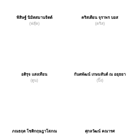
พิสิษฐ์ นิมิตสมานจิตต์
คริสเตียน จุราพร บอส
(ฟลุ๊ค)
(คริส)
อติรุจ แสงเทียน
กันตพัฒน์ เกษมสันต์ ณ อยุธยา
(ตูน)
(ปิ๊ง)
ภณธฤต โชติกฤษฎาโสภณ
ศุกลวัฒน์ คณารศ