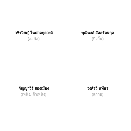
วชิรวิชญ์ ไพศาลกุลวงศ์
พุฒิพงศ์ อัสสรัตนกุล
(ออกัส)
(บิวกิ้น)
กัญญาวีร์ สองเมือง
วงศ์รวี นทีธร
(เหนิง, ต้าเหนิง)
(สกาย)