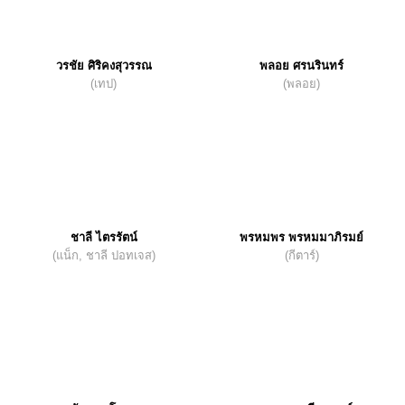
วรชัย ศิริคงสุวรรณ
พลอย ศรนรินทร์
(เทป)
(พลอย)
ชาลี ไตรรัตน์
พรหมพร พรหมมาภิรมย์
(แน็ก, ชาลี ปอทเจส)
(กีตาร์)