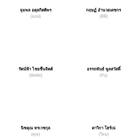
จุมพล อดุลกิตติพร
กฤษฏ์ อำนวยเดชกร
(ออฟ)
(พีพี)
รัตน์ฟ้า ไชยชื่นจิตต์
อรรถพันธ์ พูลสวัสดิ์
(พัดพัด)
(กัน)
นิชคุณ หรเวชกุล
ดาวิกา โฮร์เน่
(คุณ)
(ใหม่)