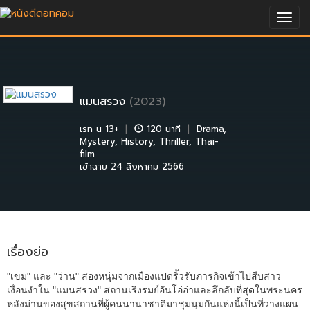
Togg
navig
แมนสรวง
(2023)
เรท น 13+
|
120 นาที
|
Drama
,
Mystery
,
History
,
Thriller
,
Thai-
film
เข้าฉาย 24 สิงหาคม 2566
เรื่องย่อ
"เขม" และ "ว่าน" สองหนุ่มจากเมืองแปดริ้วรับภารกิจเข้าไปสืบสาว
เงื่อนงำใน "แมนสรวง" สถานเริงรมย์อันโอ่อ่าและลึกลับที่สุดในพระนคร
หลังม่านของสุขสถานที่ผู้คนนานาชาติมาชุมนุมกันแห่งนี้เป็นที่วางแผน