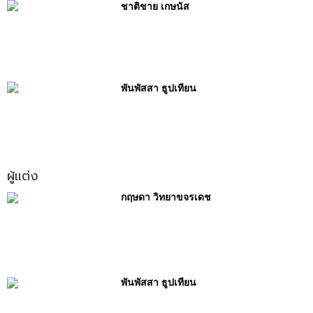
ชาติชาย เกษนัส
พันพัสสา ธูปเทียน
ผู้แต่ง
กฤษดา วิทยาขจรเดช
พันพัสสา ธูปเทียน