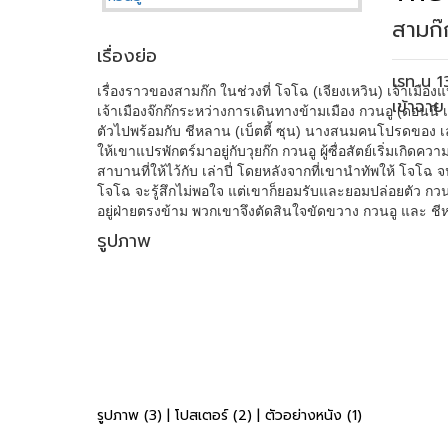
สามก๊
เรื่องย่อ
เรท น 
เรื่องราวของสามก๊ก ในช่วงที่ โจโฉ (เจียงเหวิน) เจ้าเมืองแ
เข้าฉา
เจ้าเมืองจ๊กก๊กระหว่างการเดินทางข้ามเมือง กวนอู (ดอนนี่ 
ตัวไปพร้อมกับ ชีหลาน (เบ็ตตี้ ซุน) นางสนมคนโปรดของ เล
ให้เขาแปรพักตร์มาอยู่กับวุยก๊ก กวนอู ผู้ซื่อสัตย์เริ่มเก
สาบานที่ให้ไว้กับ เล่าปี่ โดยหลังจากที่เขานำทัพให้ โจโฉ จ
โจโฉ จะรู้สึกไม่พอใจ แต่เขาก็ยอมรับและยอมปล่อยตัว กวนอ
อยู่ฝ่ายตรงข้าม พวกเขาจึงตัดสินใจขัดขวาง กวนอู และ ชีห
รูปภาพ
รูปภาพ (3)
|
โปสเตอร์ (2)
|
ตัวอย่างหนัง (1)