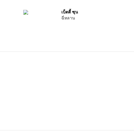
เบ็ตตี้ ซุน
ฉี่หลาน