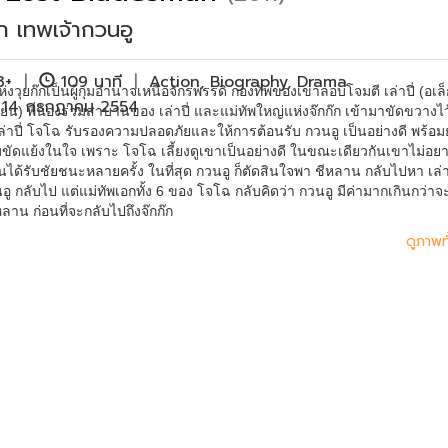
ก เทพเจ้ากวนอู
13+
|
109 นาที
|
Action
,
Biography
,
Drama
ห่งวุยก๊กเป็นผู้กุมอำนาจเหนือจักรพรรดิ กองทัพของเขาลอบโจมตี เล่าปี่ (อเล็
ย 14 กรกฎาคม 2554
เยน) พี่น้องร่วมสาบานของ เล่าปี่ และแม่ทัพใหญ่แห่งจ๊กก๊ก เข้ามาขัดขวางไว
่าปี่ โจโฉ รับรองความปลอดภัยและให้การต้อนรับ กวนอู เป็นอย่างดี พร้อม
ิดความขัดแย้งในใจ เพราะ โจโฉ เลี้ยงดูเขาเป็นอย่างดี ในขณะเดียวกันเขาไม่อย
นได้รับชัยชนะหลายครั้ง ในที่สุด กวนอู ก็ตัดสินใจพา ชีหลาน กลับไปหา เล่าปี
ู กลับไป แต่แม่ทัพเอกทั้ง 6 ของ โจโฉ กลับคิดว่า กวนอู มีค่ามากเกินกว่า
ลาน ก่อนที่จะกลับไปถึงจ๊กก๊ก
ดูภาพ