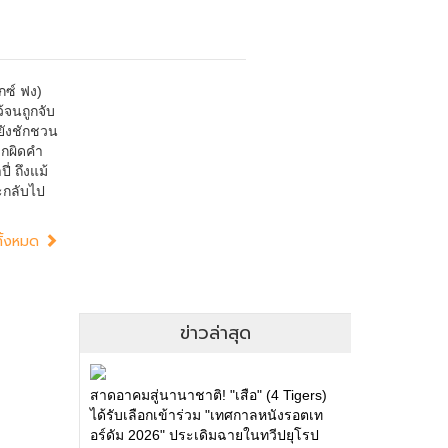
กซ์ ฟง)
้จนถูกจับ
ยังชักชวน
ากผิดคำ
่ ถึงแม้
จะกลับไป
ทั้งหมด