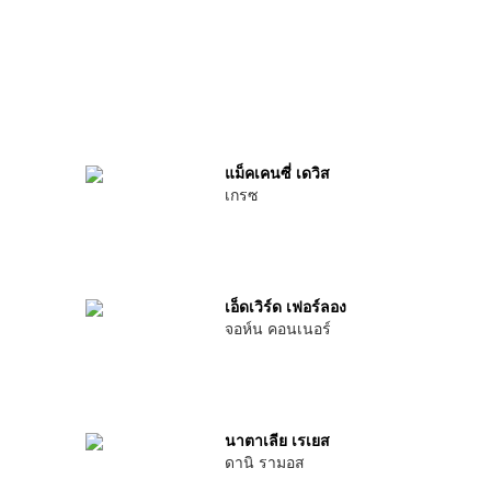
แม็คเคนซี่ เดวิส
เกรซ
เอ็ดเวิร์ด เฟอร์ลอง
จอห์น คอนเนอร์
นาตาเลีย เรเยส
ดานิ รามอส