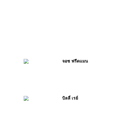
จอช ฟรีดแมน
บิลลี่ เรย์