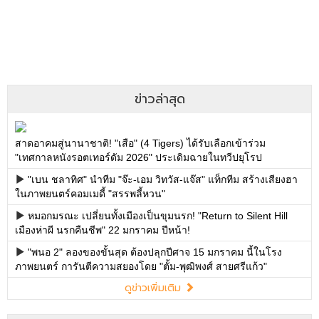
ข่าวล่าสุด
สาดอาคมสู่นานาชาติ! "เสือ" (4 Tigers) ได้รับเลือกเข้าร่วม
"เทศกาลหนังรอตเทอร์ดัม 2026" ประเดิมฉายในทวีปยุโรป
"เบน ชลาทิศ" นำทีม "จ๊ะ-เอม วิทวัส-แจ๊ส" แท็กทีม สร้างเสียงฮา
ในภาพยนตร์คอมเมดี้ "สรรพลี้หวน"
หมอกมรณะ เปลี่ยนทั้งเมืองเป็นขุมนรก! "Return to Silent Hill
เมืองห่าผี นรกคืนชีพ" 22 มกราคม ปีหน้า!
"พนอ 2" ลองของขั้นสุด ต้องปลุกปีศาจ 15 มกราคม นี้ในโรง
ภาพยนตร์ การันตีความสยองโดย "ตั้ม-พุฒิพงศ์ สายศรีแก้ว"
ดูข่าวเพิ่มเติม