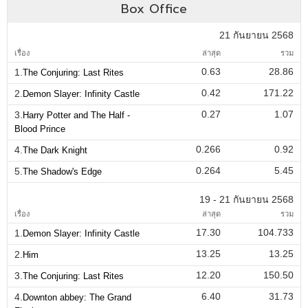
Box Office
21 กันยายน 2568
เรื่อง
ล่าสุด
รวม
0.63
28.86
1.
The Conjuring: Last Rites
0.42
171.22
2.
Demon Slayer: Infinity Castle
0.27
1.07
3.
Harry Potter and The Half -
Blood Prince
0.266
0.92
4.
The Dark Knight
0.264
5.45
5.
The Shadow's Edge
19 - 21 กันยายน 2568
เรื่อง
ล่าสุด
รวม
17.30
104.733
1.
Demon Slayer: Infinity Castle
13.25
13.25
2.
Him
12.20
150.50
3.
The Conjuring: Last Rites
6.40
31.73
4.
Downton abbey: The Grand