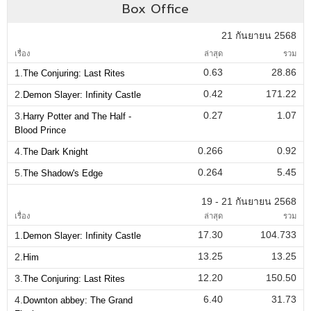
Box Office
21 กันยายน 2568
เรื่อง
ล่าสุด
รวม
0.63
28.86
1.
The Conjuring: Last Rites
0.42
171.22
2.
Demon Slayer: Infinity Castle
0.27
1.07
3.
Harry Potter and The Half -
Blood Prince
0.266
0.92
4.
The Dark Knight
0.264
5.45
5.
The Shadow's Edge
19 - 21 กันยายน 2568
เรื่อง
ล่าสุด
รวม
17.30
104.733
1.
Demon Slayer: Infinity Castle
13.25
13.25
2.
Him
12.20
150.50
3.
The Conjuring: Last Rites
6.40
31.73
4.
Downton abbey: The Grand