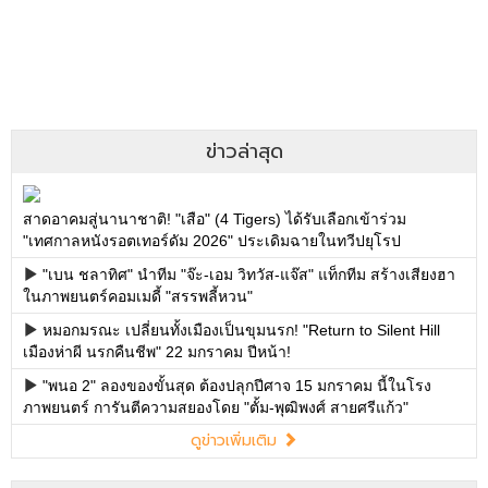
ข่าวล่าสุด
สาดอาคมสู่นานาชาติ! "เสือ" (4 Tigers) ได้รับเลือกเข้าร่วม
"เทศกาลหนังรอตเทอร์ดัม 2026" ประเดิมฉายในทวีปยุโรป
"เบน ชลาทิศ" นำทีม "จ๊ะ-เอม วิทวัส-แจ๊ส" แท็กทีม สร้างเสียงฮา
ในภาพยนตร์คอมเมดี้ "สรรพลี้หวน"
หมอกมรณะ เปลี่ยนทั้งเมืองเป็นขุมนรก! "Return to Silent Hill
เมืองห่าผี นรกคืนชีพ" 22 มกราคม ปีหน้า!
"พนอ 2" ลองของขั้นสุด ต้องปลุกปีศาจ 15 มกราคม นี้ในโรง
ภาพยนตร์ การันตีความสยองโดย "ตั้ม-พุฒิพงศ์ สายศรีแก้ว"
ดูข่าวเพิ่มเติม