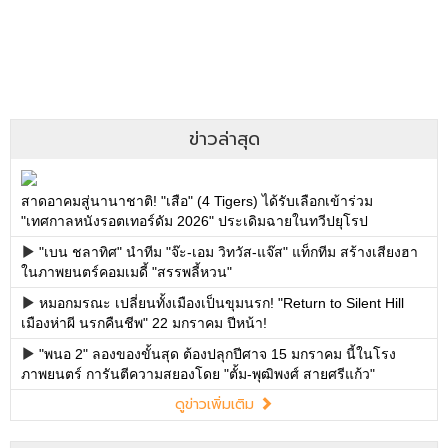
ข่าวล่าสุด
สาดอาคมสู่นานาชาติ! "เสือ" (4 Tigers) ได้รับเลือกเข้าร่วม
"เทศกาลหนังรอตเทอร์ดัม 2026" ประเดิมฉายในทวีปยุโรป
"เบน ชลาทิศ" นำทีม "จ๊ะ-เอม วิทวัส-แจ๊ส" แท็กทีม สร้างเสียงฮา
ในภาพยนตร์คอมเมดี้ "สรรพลี้หวน"
หมอกมรณะ เปลี่ยนทั้งเมืองเป็นขุมนรก! "Return to Silent Hill
เมืองห่าผี นรกคืนชีพ" 22 มกราคม ปีหน้า!
"พนอ 2" ลองของขั้นสุด ต้องปลุกปีศาจ 15 มกราคม นี้ในโรง
ภาพยนตร์ การันตีความสยองโดย "ตั้ม-พุฒิพงศ์ สายศรีแก้ว"
ดูข่าวเพิ่มเติม