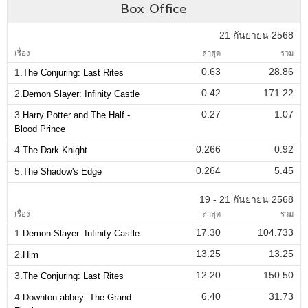
Box Office
21 กันยายน 2568
เรื่อง
ล่าสุด
รวม
0.63
28.86
1.
The Conjuring: Last Rites
0.42
171.22
2.
Demon Slayer: Infinity Castle
0.27
1.07
3.
Harry Potter and The Half -
Blood Prince
0.266
0.92
4.
The Dark Knight
0.264
5.45
5.
The Shadow's Edge
19 - 21 กันยายน 2568
เรื่อง
ล่าสุด
รวม
17.30
104.733
1.
Demon Slayer: Infinity Castle
13.25
13.25
2.
Him
12.20
150.50
3.
The Conjuring: Last Rites
6.40
31.73
4.
Downton abbey: The Grand