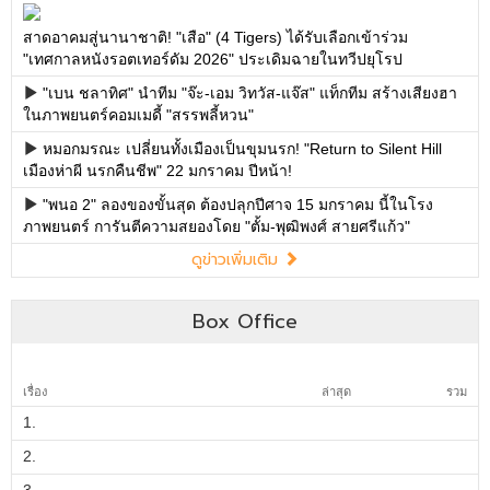
สาดอาคมสู่นานาชาติ! "เสือ" (4 Tigers) ได้รับเลือกเข้าร่วม
"เทศกาลหนังรอตเทอร์ดัม 2026" ประเดิมฉายในทวีปยุโรป
"เบน ชลาทิศ" นำทีม "จ๊ะ-เอม วิทวัส-แจ๊ส" แท็กทีม สร้างเสียงฮา
ในภาพยนตร์คอมเมดี้ "สรรพลี้หวน"
หมอกมรณะ เปลี่ยนทั้งเมืองเป็นขุมนรก! "Return to Silent Hill
เมืองห่าผี นรกคืนชีพ" 22 มกราคม ปีหน้า!
"พนอ 2" ลองของขั้นสุด ต้องปลุกปีศาจ 15 มกราคม นี้ในโรง
ภาพยนตร์ การันตีความสยองโดย "ตั้ม-พุฒิพงศ์ สายศรีแก้ว"
ดูข่าวเพิ่มเติม
Box Office
เรื่อง
ล่าสุด
รวม
1.
2.
3.