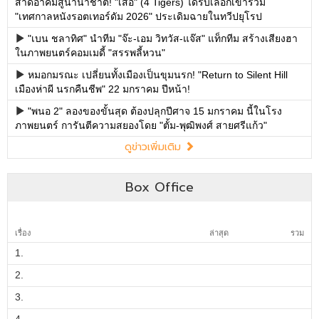
สาดอาคมสู่นานาชาติ! "เสือ" (4 Tigers) ได้รับเลือกเข้าร่วม
"เทศกาลหนังรอตเทอร์ดัม 2026" ประเดิมฉายในทวีปยุโรป
"เบน ชลาทิศ" นำทีม "จ๊ะ-เอม วิทวัส-แจ๊ส" แท็กทีม สร้างเสียงฮา
ในภาพยนตร์คอมเมดี้ "สรรพลี้หวน"
หมอกมรณะ เปลี่ยนทั้งเมืองเป็นขุมนรก! "Return to Silent Hill
เมืองห่าผี นรกคืนชีพ" 22 มกราคม ปีหน้า!
"พนอ 2" ลองของขั้นสุด ต้องปลุกปีศาจ 15 มกราคม นี้ในโรง
ภาพยนตร์ การันตีความสยองโดย "ตั้ม-พุฒิพงศ์ สายศรีแก้ว"
ดูข่าวเพิ่มเติม
Box Office
เรื่อง
ล่าสุด
รวม
1.
2.
3.
4.