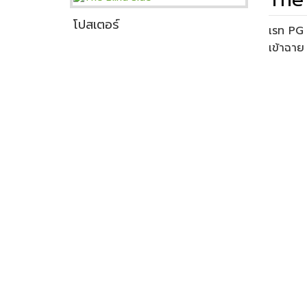
โปสเตอร์
เรท P
เข้าฉา