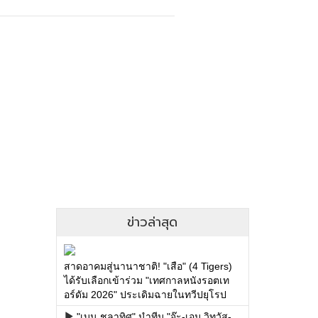
ข่าวล่าสุด
สาดอาคมสู่นานาชาติ! "เสือ" (4 Tigers)
ได้รับเลือกเข้าร่วม "เทศกาลหนังรอตเท
อร์ดัม 2026" ประเดิมฉายในทวีปยุโรป
"เบน ชลาทิศ" นำทีม "จ๊ะ-เอม วิทวัส-