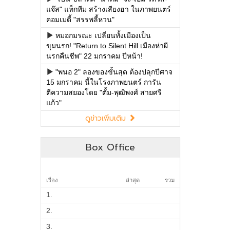
แจ๊ส" แท็กทีม สร้างเสียงฮา ในภาพยนตร์
คอมเมดี้ "สรรพลี้หวน"
หมอกมรณะ เปลี่ยนทั้งเมืองเป็น
ขุมนรก! "Return to Silent Hill เมืองห่าผี
นรกคืนชีพ" 22 มกราคม ปีหน้า!
"พนอ 2" ลองของขั้นสุด ต้องปลุกปีศาจ
15 มกราคม นี้ในโรงภาพยนตร์ การัน
ตีความสยองโดย "ตั้ม-พุฒิพงศ์ สายศรี
แก้ว"
ดูข่าวเพิ่มเติม
Box Office
เรื่อง
ล่าสุด
รวม
1.
2.
3.