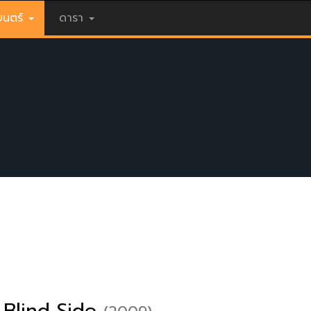
นตร์
ดารา
Blind Side