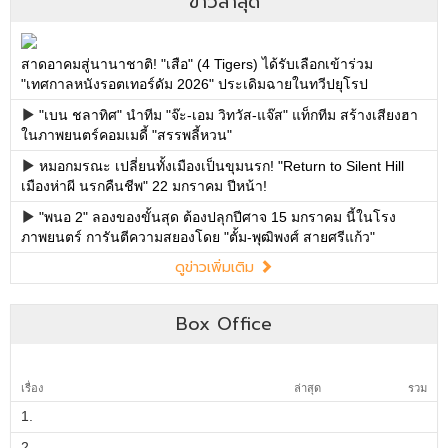
ข่าวล่าสุด
สาดอาคมสู่นานาชาติ! "เสือ" (4 Tigers) ได้รับเลือกเข้าร่วม
"เทศกาลหนังรอตเทอร์ดัม 2026" ประเดิมฉายในทวีปยุโรป
"เบน ชลาทิศ" นำทีม "จ๊ะ-เอม วิทวัส-แจ๊ส" แท็กทีม สร้างเสียงฮา
ในภาพยนตร์คอมเมดี้ "สรรพลี้หวน"
หมอกมรณะ เปลี่ยนทั้งเมืองเป็นขุมนรก! "Return to Silent Hill
เมืองห่าผี นรกคืนชีพ" 22 มกราคม ปีหน้า!
"พนอ 2" ลองของขั้นสุด ต้องปลุกปีศาจ 15 มกราคม นี้ในโรง
ภาพยนตร์ การันตีความสยองโดย "ตั้ม-พุฒิพงศ์ สายศรีแก้ว"
ดูข่าวเพิ่มเติม
Box Office
เรื่อง
ล่าสุด
รวม
1.
2.