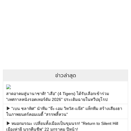
ข่าวล่าสุด
สาดอาคมสู่นานาชาติ! "เสือ" (4 Tigers) ได้รับเลือกเข้าร่วม
"เทศกาลหนังรอตเทอร์ดัม 2026" ประเดิมฉายในทวีปยุโรป
"เบน ชลาทิศ" นำทีม "จ๊ะ-เอม วิทวัส-แจ๊ส" แท็กทีม สร้างเสียงฮา
ในภาพยนตร์คอมเมดี้ "สรรพลี้หวน"
หมอกมรณะ เปลี่ยนทั้งเมืองเป็นขุมนรก! "Return to Silent Hill
เมืองห่าผี นรกคืนชีพ" 22 มกราคม ปีหน้า!