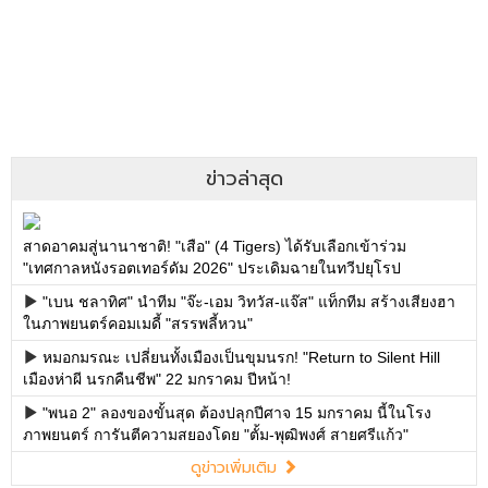
ข่าวล่าสุด
สาดอาคมสู่นานาชาติ! "เสือ" (4 Tigers) ได้รับเลือกเข้าร่วม
"เทศกาลหนังรอตเทอร์ดัม 2026" ประเดิมฉายในทวีปยุโรป
"เบน ชลาทิศ" นำทีม "จ๊ะ-เอม วิทวัส-แจ๊ส" แท็กทีม สร้างเสียงฮา
ในภาพยนตร์คอมเมดี้ "สรรพลี้หวน"
หมอกมรณะ เปลี่ยนทั้งเมืองเป็นขุมนรก! "Return to Silent Hill
เมืองห่าผี นรกคืนชีพ" 22 มกราคม ปีหน้า!
"พนอ 2" ลองของขั้นสุด ต้องปลุกปีศาจ 15 มกราคม นี้ในโรง
ภาพยนตร์ การันตีความสยองโดย "ตั้ม-พุฒิพงศ์ สายศรีแก้ว"
ดูข่าวเพิ่มเติม