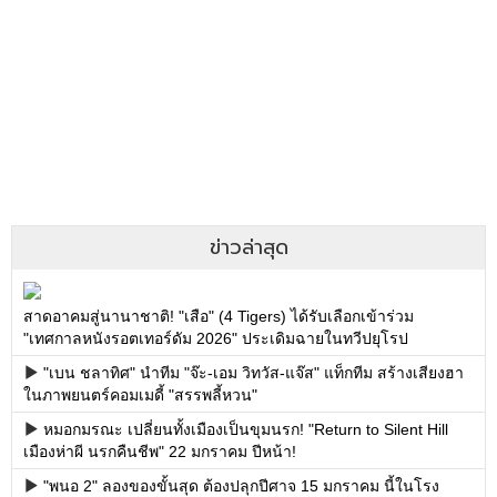
ข่าวล่าสุด
สาดอาคมสู่นานาชาติ! "เสือ" (4 Tigers) ได้รับเลือกเข้าร่วม
"เทศกาลหนังรอตเทอร์ดัม 2026" ประเดิมฉายในทวีปยุโรป
"เบน ชลาทิศ" นำทีม "จ๊ะ-เอม วิทวัส-แจ๊ส" แท็กทีม สร้างเสียงฮา
ในภาพยนตร์คอมเมดี้ "สรรพลี้หวน"
หมอกมรณะ เปลี่ยนทั้งเมืองเป็นขุมนรก! "Return to Silent Hill
เมืองห่าผี นรกคืนชีพ" 22 มกราคม ปีหน้า!
"พนอ 2" ลองของขั้นสุด ต้องปลุกปีศาจ 15 มกราคม นี้ในโรง