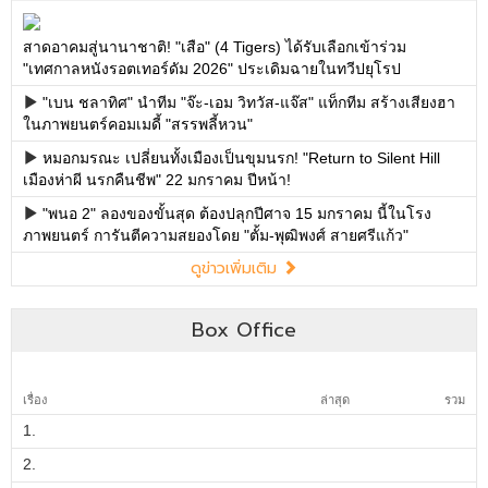
สาดอาคมสู่นานาชาติ! "เสือ" (4 Tigers) ได้รับเลือกเข้าร่วม
"เทศกาลหนังรอตเทอร์ดัม 2026" ประเดิมฉายในทวีปยุโรป
"เบน ชลาทิศ" นำทีม "จ๊ะ-เอม วิทวัส-แจ๊ส" แท็กทีม สร้างเสียงฮา
ในภาพยนตร์คอมเมดี้ "สรรพลี้หวน"
หมอกมรณะ เปลี่ยนทั้งเมืองเป็นขุมนรก! "Return to Silent Hill
เมืองห่าผี นรกคืนชีพ" 22 มกราคม ปีหน้า!
"พนอ 2" ลองของขั้นสุด ต้องปลุกปีศาจ 15 มกราคม นี้ในโรง
ภาพยนตร์ การันตีความสยองโดย "ตั้ม-พุฒิพงศ์ สายศรีแก้ว"
ดูข่าวเพิ่มเติม
Box Office
เรื่อง
ล่าสุด
รวม
1.
2.