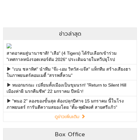
ข่าวล่าสุด
สาดอาคมสู่นานาชาติ! "เสือ" (4 Tigers) ได้รับเลือกเข้าร่วม
"เทศกาลหนังรอตเทอร์ดัม 2026" ประเดิมฉายในทวีปยุโรป
"เบน ชลาทิศ" นำทีม "จ๊ะ-เอม วิทวัส-แจ๊ส" แท็กทีม สร้างเสียงฮา
ในภาพยนตร์คอมเมดี้ "สรรพลี้หวน"
หมอกมรณะ เปลี่ยนทั้งเมืองเป็นขุมนรก! "Return to Silent Hill
เมืองห่าผี นรกคืนชีพ" 22 มกราคม ปีหน้า!
"พนอ 2" ลองของขั้นสุด ต้องปลุกปีศาจ 15 มกราคม นี้ในโรง
ภาพยนตร์ การันตีความสยองโดย "ตั้ม-พุฒิพงศ์ สายศรีแก้ว"
ดูข่าวเพิ่มเติม
Box Office