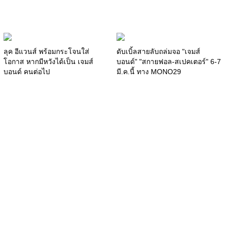
ลุค อีแวนส์ พร้อมกระโจนใส่
ดับเบิ้ลสายลับถล่มจอ "เจมส์
โอกาส หากมีหวังได้เป็น เจมส์
บอนด์" "สกายฟอล-สเปคเตอร์" 6-7
บอนด์ คนต่อไป
มี.ค.นี้ ทาง MONO29