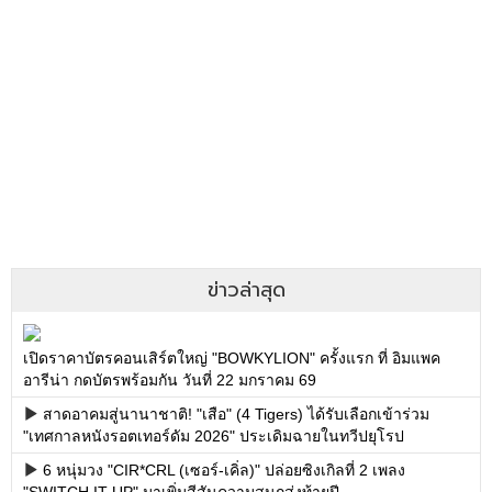
ข่าวล่าสุด
เปิดราคาบัตรคอนเสิร์ตใหญ่ "BOWKYLION" ครั้งแรก ที่ อิมแพค
อารีน่า กดบัตรพร้อมกัน วันที่ 22 มกราคม 69
สาดอาคมสู่นานาชาติ! "เสือ" (4 Tigers) ได้รับเลือกเข้าร่วม
"เทศกาลหนังรอตเทอร์ดัม 2026" ประเดิมฉายในทวีปยุโรป
6 หนุ่มวง "CIR*CRL (เซอร์-เคิ่ล)" ปล่อยซิงเกิลที่ 2 เพลง
"SWITCH IT UP" มาเพิ่มสีสันความสนุกส่งท้ายปี