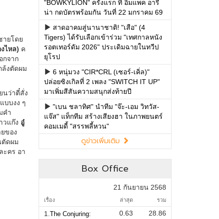
"BOWKYLION" ครั้งแรก ที่ อิมแพค อารี
น่า กดบัตรพร้อมกัน วันที่ 22 มกราคม 69
สาดอาคมสู่นานาชาติ! "เสือ" (4
Tigers) ได้รับเลือกเข้าร่วม "เทศกาลหนัง
รอตเทอร์ดัม 2026" ประเดิมฉายในทวีป
ยุโรป
6 หนุ่มวง "CIR*CRL (เซอร์-เคิ่ล)"
ปล่อยซิงเกิลที่ 2 เพลง "SWITCH IT UP"
มาเพิ่มสีสันความสนุกส่งท้ายปี
"เบน ชลาทิศ" นำทีม "จ๊ะ-เอม วิทวัส-
แจ๊ส" แท็กทีม สร้างเสียงฮา ในภาพยนตร์
คอมเมดี้ "สรรพลี้หวน"
ดูข่าวเพิ่มเติม
Box Office
21 กันยายน 2568
เรื่อง
ล่าสุด
รวม
0.63
28.86
1.
The Conjuring: