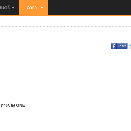
นตร์
ดารา