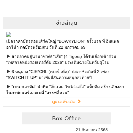
ข่าวล่าสุด
เปิดราคาบัตรคอนเสิร์ตใหญ่ "BOWKYLION" ครั้งแรก ที่ อิมแพค
อารีน่า กดบัตรพร้อมกัน วันที่ 22 มกราคม 69
สาดอาคมสู่นานาชาติ! "เสือ" (4 Tigers) ได้รับเลือกเข้าร่วม
"เทศกาลหนังรอตเทอร์ดัม 2026" ประเดิมฉายในทวีปยุโรป
6 หนุ่มวง "CIR*CRL (เซอร์-เคิ่ล)" ปล่อยซิงเกิลที่ 2 เพลง
"SWITCH IT UP" มาเพิ่มสีสันความสนุกส่งท้ายปี
"เบน ชลาทิศ" นำทีม "จ๊ะ-เอม วิทวัส-แจ๊ส" แท็กทีม สร้างเสียงฮา
ในภาพยนตร์คอมเมดี้ "สรรพลี้หวน"
ดูข่าวเพิ่มเติม
Box Office
21 กันยายน 2568