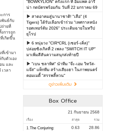
"BOWKYLION" ครั้งแรก ที่ อิมแพค อารี
น่า กดบัตรพร้อมกัน วันที่ 22 มกราคม 69
สาดอาคมสู่นานาชาติ! "เสือ" (4
Tigers) ได้รับเลือกเข้าร่วม "เทศกาลหนัง
รอตเทอร์ดัม 2026" ประเดิมฉายในทวีป
ยุโรป
6 หนุ่มวง "CIR*CRL (เซอร์-เคิ่ล)"
ปล่อยซิงเกิลที่ 2 เพลง "SWITCH IT UP"
มาเพิ่มสีสันความสนุกส่งท้ายปี
"เบน ชลาทิศ" นำทีม "จ๊ะ-เอม วิทวัส-
แจ๊ส" แท็กทีม สร้างเสียงฮา ในภาพยนตร์
คอมเมดี้ "สรรพลี้หวน"
ดูข่าวเพิ่มเติม
Box Office
21 กันยายน 2568
เรื่อง
ล่าสุด
รวม
0.63
28.86
1.
The Conjuring: