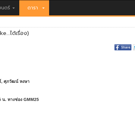
นตร์
ดารา