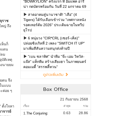
"BOWKYLION" ครั้งแรก ที่ อิมแพค อารี
น่า กดบัตรพร้อมกัน วันที่ 22 มกราคม 69
สาดอาคมสู่นานาชาติ! "เสือ" (4
Tigers) ได้รับเลือกเข้าร่วม "เทศกาลหนัง
รอตเทอร์ดัม 2026" ประเดิมฉายในทวีป
ยุโรป
6 หนุ่มวง "CIR*CRL (เซอร์-เคิ่ล)"
ปล่อยซิงเกิลที่ 2 เพลง "SWITCH IT UP"
มาเพิ่มสีสันความสนุกส่งท้ายปี
"เบน ชลาทิศ" นำทีม "จ๊ะ-เอม วิทวัส-
แจ๊ส" แท็กทีม สร้างเสียงฮา ในภาพยนตร์
คอมเมดี้ "สรรพลี้หวน"
ดูข่าวเพิ่มเติม
Box Office
21 กันยายน 2568
เรื่อง
ล่าสุด
รวม
0.63
28.86
1.
The Conjuring: