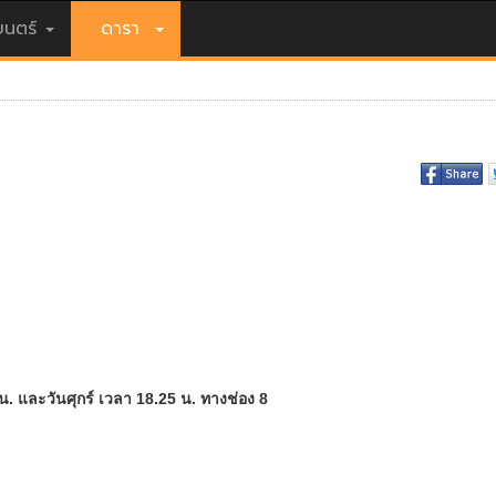
นตร์
ดารา