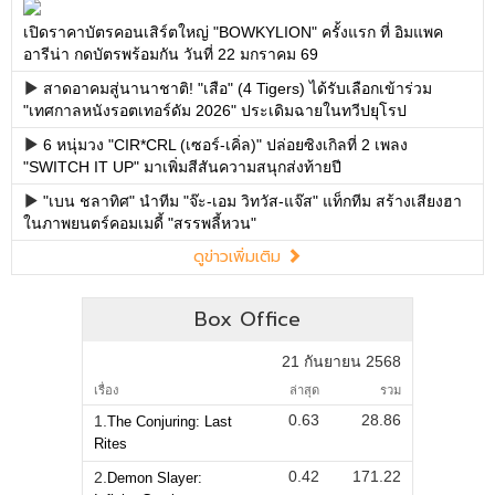
เปิดราคาบัตรคอนเสิร์ตใหญ่ "BOWKYLION" ครั้งแรก ที่ อิมแพค
อารีน่า กดบัตรพร้อมกัน วันที่ 22 มกราคม 69
สาดอาคมสู่นานาชาติ! "เสือ" (4 Tigers) ได้รับเลือกเข้าร่วม
"เทศกาลหนังรอตเทอร์ดัม 2026" ประเดิมฉายในทวีปยุโรป
6 หนุ่มวง "CIR*CRL (เซอร์-เคิ่ล)" ปล่อยซิงเกิลที่ 2 เพลง
"SWITCH IT UP" มาเพิ่มสีสันความสนุกส่งท้ายปี
"เบน ชลาทิศ" นำทีม "จ๊ะ-เอม วิทวัส-แจ๊ส" แท็กทีม สร้างเสียงฮา
ในภาพยนตร์คอมเมดี้ "สรรพลี้หวน"
ดูข่าวเพิ่มเติม
Box Office
21 กันยายน 2568
เรื่อง
ล่าสุด
รวม
0.63
28.86
1.
The Conjuring: Last
Rites
0.42
171.22
2.
Demon Slayer: