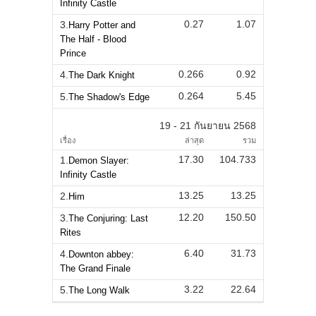
Infinity Castle
0.27
1.07
3.
Harry Potter and
The Half - Blood
Prince
0.266
0.92
4.
The Dark Knight
0.264
5.45
5.
The Shadow's Edge
19 - 21 กันยายน 2568
เรื่อง
ล่าสุด
รวม
17.30
104.733
1.
Demon Slayer:
Infinity Castle
13.25
13.25
2.
Him
12.20
150.50
3.
The Conjuring: Last
Rites
6.40
31.73
4.
Downton abbey:
The Grand Finale
3.22
22.64
5.
The Long Walk