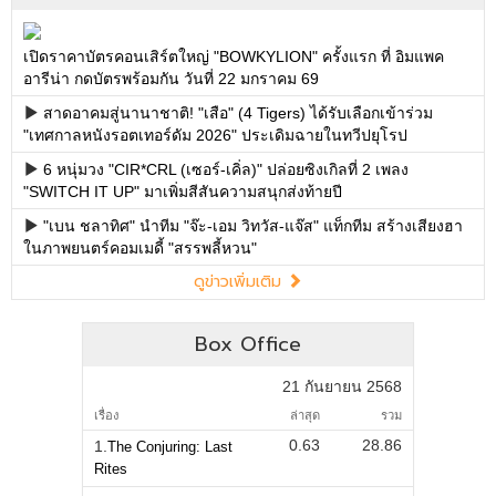
เปิดราคาบัตรคอนเสิร์ตใหญ่ "BOWKYLION" ครั้งแรก ที่ อิมแพค
อารีน่า กดบัตรพร้อมกัน วันที่ 22 มกราคม 69
สาดอาคมสู่นานาชาติ! "เสือ" (4 Tigers) ได้รับเลือกเข้าร่วม
"เทศกาลหนังรอตเทอร์ดัม 2026" ประเดิมฉายในทวีปยุโรป
6 หนุ่มวง "CIR*CRL (เซอร์-เคิ่ล)" ปล่อยซิงเกิลที่ 2 เพลง
"SWITCH IT UP" มาเพิ่มสีสันความสนุกส่งท้ายปี
"เบน ชลาทิศ" นำทีม "จ๊ะ-เอม วิทวัส-แจ๊ส" แท็กทีม สร้างเสียงฮา
ในภาพยนตร์คอมเมดี้ "สรรพลี้หวน"
ดูข่าวเพิ่มเติม
Box Office
21 กันยายน 2568
เรื่อง
ล่าสุด
รวม
0.63
28.86
1.
The Conjuring: Last
Rites