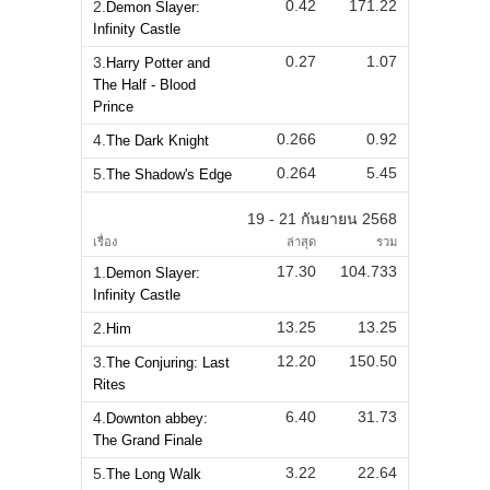
0.42
171.22
2.
Demon Slayer:
Infinity Castle
0.27
1.07
3.
Harry Potter and
The Half - Blood
Prince
0.266
0.92
4.
The Dark Knight
0.264
5.45
5.
The Shadow's Edge
19 - 21 กันยายน 2568
เรื่อง
ล่าสุด
รวม
17.30
104.733
1.
Demon Slayer:
Infinity Castle
13.25
13.25
2.
Him
12.20
150.50
3.
The Conjuring: Last
Rites
6.40
31.73
4.
Downton abbey:
The Grand Finale
3.22
22.64
5.
The Long Walk