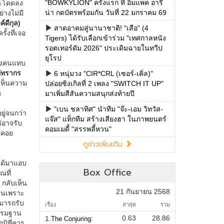
"BOWKYLION" ครั้งแรก ที่ อิมแพค อารี
น่า กดบัตรพร้อมกัน วันที่ 22 มกราคม 69
สาดอาคมสู่นานาชาติ! "เสือ" (4
Tigers) ได้รับเลือกเข้าร่วม "เทศกาลหนัง
รอตเทอร์ดัม 2026" ประเดิมฉายในทวีป
ยุโรป
6 หนุ่มวง "CIR*CRL (เซอร์-เคิ่ล)"
ปล่อยซิงเกิลที่ 2 เพลง "SWITCH IT UP"
มาเพิ่มสีสันความสนุกส่งท้ายปี
"เบน ชลาทิศ" นำทีม "จ๊ะ-เอม วิทวัส-
แจ๊ส" แท็กทีม สร้างเสียงฮา ในภาพยนตร์
คอมเมดี้ "สรรพลี้หวน"
ดูข่าวเพิ่มเติม
Box Office
21 กันยายน 2568
เรื่อง
ล่าสุด
รวม
0.63
28.86
1.
The Conjuring: