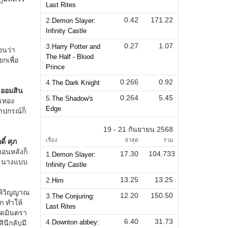
Last Rites
0.42
171.22
2.
Demon Slayer:
Infinity Castle
0.27
1.07
3.
Harry Potter and
The Half - Blood
Prince
0.266
0.92
4.
The Dark Knight
0.264
5.45
5.
The Shadow's
Edge
19 - 21 กันยายน 2568
เรื่อง
ล่าสุด
รวม
17.30
104.733
1.
Demon Slayer:
Infinity Castle
13.25
13.25
2.
Him
12.20
150.50
3.
The Conjuring:
Last Rites
6.40
31.73
4.
Downton abbey: