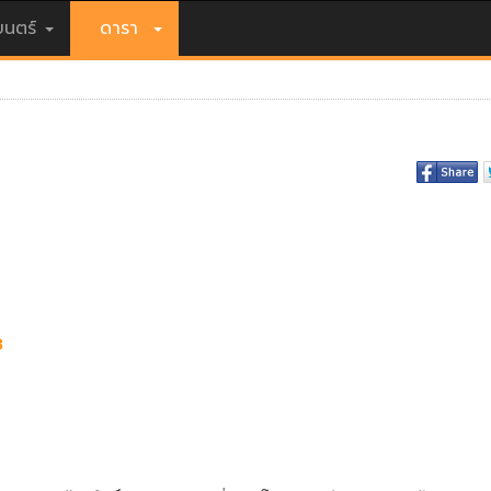
นตร์
ดารา