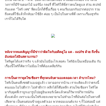
วงการก็มีร้านดอกไม้ มอร์นิ่ง กลอรี่ ที่โฟร์ให้พี่สาวคนโตดูแล ส่วน สเปรย์
กันแดด "โฟร์ เฟซ" ฟีดแบ็กก็ดีขึ้นเรื่อย ๆ คนเริ่มบอกกันปากต่อปาก รวม
ถึงคนที่ใช้แล้วก็กลับมาใช้อีก ค่อย ๆ เป็นไปในทางทีดี่ เพราะเรื่องธุรกิจ
เราก็ไม่ได้รีบโต
หลังจากหมดสัญญาก็มีข่าวว่าผิดใจกับอดีตดูโอ มด - ณปภัช ด้วย ถึงขั้น
อันฟอลโล่อินสตาแกรม?
โฟร์พูดได้แค่ว่าจริง ๆ แล้วมันไม่มีอะไรเลยค่ะ โฟร์ยังเป็นเหมือนเดิม กับ
เรื่องนี้โฟร์ก็คิดว่าไม่มีอะไรที่ต้องเคลียร์กัน
การเป็นดารายุคโซเชียลฯ ที่ทุกคนจับตามองตลอดเวลา ลำบากไหม?
โฟร์เป็นคนที่เซฟตัวเองอยู่แล้ว เวลาออกจากบ้าน เราจะคิดแล้วว่าตรงนี้
คนเยอะไม่ไปดีกว่า ไม่ทำดีกว่า หลีกได้ก็คือหลีก ส่วนโซเชียลฯ โฟร์โต
มากับยุคที่เราถูกเอารูปไปอยู่อินเทอร์เน็ตแล้วคนก็วิพากษ์วิจารณ์กัน
ตั้งแต่เด็ก เพราะฉะนั้นโฟร์เลยจะพยายามไม่ทำอะไรที่มันส่อไปในทางที่
เสียหาย เป็นคนค่อนข้างดูแลตัวเอง พวกคอมเมนต์แรง ๆ ก็ไม่ค่อยมี แต่