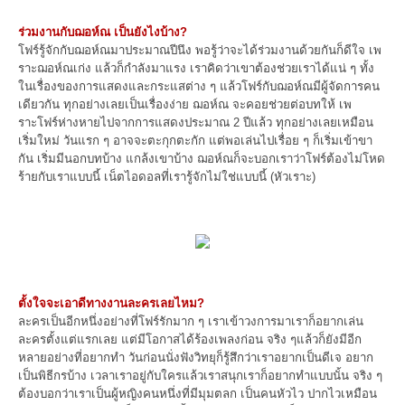
ร่วมงานกับฌอห์ณ เป็นยังไงบ้าง?
โฟร์รู้จักกับฌอห์ณมาประมาณปีนึง พอรู้ว่าจะได้ร่วมงานด้วยกันก็ดีใจ เพ
ราะฌอห์ณเก่ง แล้วก็กำลังมาแรง เราคิดว่าเขาต้องช่วยเราได้แน่ ๆ ทั้ง
ในเรื่องของการแสดงและกระแสต่าง ๆ แล้วโฟร์กับฌอห์ณมีผู้จัดการคน
เดียวกัน ทุกอย่างเลยเป็นเรื่องง่าย ฌอห์ณ จะคอยช่วยต่อบทให้ เพ
ราะโฟร์ห่างหายไปจากการแสดงประมาณ 2 ปีแล้ว ทุกอย่างเลยเหมือน
เริ่มใหม่ วันแรก ๆ อาจจะตะกุกตะกัก แต่พอเล่นไปเรื่อย ๆ ก็เริ่มเข้าขา
กัน เริ่มมีนอกบทบ้าง แกล้งเขาบ้าง ฌอห์ณก็จะบอกเราว่าโฟร์ต้องไม่โหด
ร้ายกับเราแบบนี้ เน็ตไอดอลที่เรารู้จักไม่ใช่แบบนี้ (หัวเราะ)
ตั้งใจจะเอาดีทางงานละครเลยไหม?
ละครเป็นอีกหนึ่งอย่างที่โฟร์รักมาก ๆ เราเข้าวงการมาเราก็อยากเล่น
ละครตั้งแต่แรกเลย แต่มีโอกาสได้ร้องเพลงก่อน จริง ๆแล้วก็ยังมีอีก
หลายอย่างที่อยากทำ วันก่อนนั่งฟังวิทยุก็รู้สึกว่าเราอยากเป็นดีเจ อยาก
เป็นพิธีกรบ้าง เวลาเราอยู่กับใครแล้วเราสนุกเราก็อยากทำแบบนั้น จริง ๆ
ต้องบอกว่าเราเป็นผู้หญิงคนหนึ่งที่มีมุมตลก เป็นคนหัวไว ปากไวเหมือน