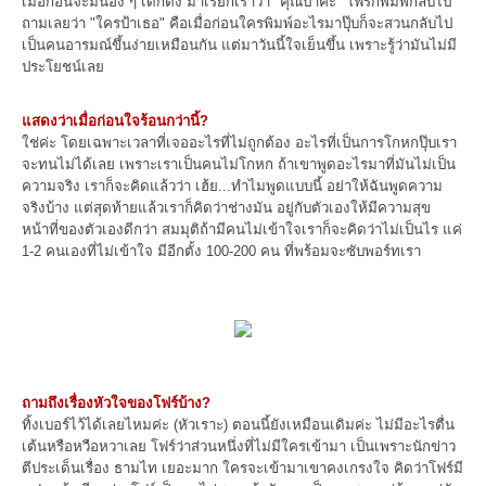
เมื่อก่อนจะมีน้อง ๆ เด็กติ่ง มาเรียกเราว่า "คุณป้าคะ" โฟร์ก็พิมพ์กลับไป
ถามเลยว่า "ใครป้าเธอ" คือเมื่อก่อนใครพิมพ์อะไรมาปุ๊บก็จะสวนกลับไป
เป็นคนอารมณ์ขึ้นง่ายเหมือนกัน แต่มาวันนี้ใจเย็นขึ้น เพราะรู้ว่ามันไม่มี
ประโยชน์เลย
แสดงว่าเมื่อก่อนใจร้อนกว่านี้?
ใช่ค่ะ โดยเฉพาะเวลาที่เจออะไรที่ไม่ถูกต้อง อะไรที่เป็นการโกหกปุ๊บเรา
จะทนไม่ได้เลย เพราะเราเป็นคนไม่โกหก ถ้าเขาพูดอะไรมาที่มันไม่เป็น
ความจริง เราก็จะคิดแล้วว่า เฮ้ย...ทำไมพูดแบบนี้ อย่าให้ฉันพูดความ
จริงบ้าง แต่สุดท้ายแล้วเราก็คิดว่าช่างมัน อยู่กับตัวเองให้มีความสุข
หน้าที่ของตัวเองดีกว่า สมมุติถ้ามีคนไม่เข้าใจเราก็จะคิดว่าไม่เป็นไร แค่
1-2 คนเองที่ไม่เข้าใจ มีอีกตั้ง 100-200 คน ที่พร้อมจะซับพอร์ทเรา
ถามถึงเรื่องหัวใจของโฟร์บ้าง?
ทิ้งเบอร์ไว้ได้เลยไหมค่ะ (หัวเราะ) ตอนนี้ยังเหมือนเดิมค่ะ ไม่มีอะไรตื่น
เต้นหรือหวือหวาเลย โฟร์ว่าส่วนหนึ่งที่ไม่มีใครเข้ามา เป็นเพราะนักข่าว
ตีประเด็นเรื่อง ธามไท เยอะมาก ใครจะเข้ามาเขาคงเกรงใจ คิดว่าโฟร์มี