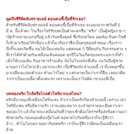
พูดถึงซีรีส์คลับฟรายเดย์ ตอนคนขี้เบื่อที่รักเธอ?
สำหรับซีรีส์คลับฟรายเดย์ ตอนคนขี้เบื่อที่รักเธอ จะออกอากาศวันที่ 5
มี.ค. นี้แล้วค่ะ ในเรื่องโฟร์รับบทเป็นตัวละครชื่อ "พริก" เป็นผู้หญิงง่าย ๆ
เปิดร้านขายเบเกอรี่อยู่ แล้ววันหนึ่งตุลย์ ซึ่งรับบทโดย ฌอห์ณ จินดาโชติ
ก็เข้ามาเรียนเวิร์กช็อป แล้วก็มาจีบเราซึ่งเป็นครูสอนทำขนม เรื่องราว
กุ๊กกิ๊กเลยเกิดขึ้น จนได้เป็นแฟนกัน แต่ตลอด 5 ปีที่คบกัน กิจกรรมต่าง ๆ
ที่เราได้ทำด้วยกันเหมือนเดิมตลอด ทุกปีในวันเกิดของพระเอกเราก็ทำ
เค้กให้แบบเดิม กินอาหารร้านเดิม นั่งในโรงหนังที่เดิม จนวันนึงผู้ชาย
มาบอกว่าไม่ไหวแล้ว อยากจะเลิก เบื่อชีวิตประจำแบบนี้ เราก็เลยลุกขึ้น
มาเปลี่ยนแปลงตัวเอง ทำอะไรใหม่ ๆ แต่กลายเป็นว่าเราก็ฝืน เลยมาคิด
ว่าเราเป็นแบบนี้มาตั้งแต่แรก เพราะฉะนั้นเราไม่ผิด เขาเองที่เบื่อ
บทของพริก ใกล้หรือไกลตัวโฟร์มากแค่ไหน?
พริกมีบางมุมที่เหมือนโฟร์นะคะ ถ้าเราเป็นพริกก็คงทำแบบนี้ เพราะเวลา
โฟร์มีแฟน หรือมีความรัก เราจะทุ่มเทมาก จะจำทุกรายละเอียดว่าเขา
ชอบอะไร แล้วก็อาจจะเหมือนกันที่ว่าทุกเช้าต้องโทรฯหรือส่งข้อความมา
ทักทายกัน ก่อนนอนต้องกู๊ดไนท์ พอหายไปวันหนึ่งเราก็จะรู้สึกว่า
อ้าว...ทำไมไม่บอก พอมารับบทพริก เราก็จะรู้สึกว่ามีคนเป็นเหมือนเรา
ด้วย