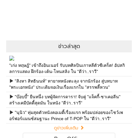
ข่าวล่าสุด
"เก่ง หฤษฎ์" เข้าถึงอินเนอร์ รับบทศิลปินเกาหลีตัวซีเคร็ต! อัปสกิ
ลการแสดง ฝึกร้อง-เต้น-โหนสลิง ใน "ดีว่า..ราวี"
"สิงหา สิทธินนท์" ทายาทหนังตะลุง จากนักร้อง สู่บทบาท
"พระเอกหนัง" ประเดิมจอเงินเรื่องแรกใน "สรรพลี้หวน"
"บ๊อบบี้" ยืนหนึ่ง บทผู้จัดการดารา! จับคู่ "แจ็คกี้-ชาเคอลีน"
สร้างเคมีบัดดี้สุดมัน ในหนัง "ดีว่า..ราวี"
"นุนิว" ทุ่มสุดตัวหนังคอเมดี้เรื่องแรก พร้อมปล่อยของโชว์เพ
อร์ฟอร์แมนซ์สมฐานะ Prince of T-POP ใน "ดีว่า..ราวี"
ดูข่าวเพิ่มเติม