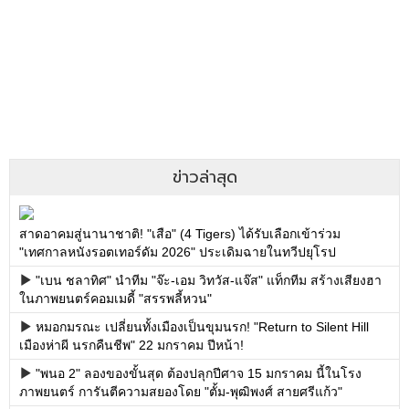
ข่าวล่าสุด
สาดอาคมสู่นานาชาติ! "เสือ" (4 Tigers) ได้รับเลือกเข้าร่วม
"เทศกาลหนังรอตเทอร์ดัม 2026" ประเดิมฉายในทวีปยุโรป
"เบน ชลาทิศ" นำทีม "จ๊ะ-เอม วิทวัส-แจ๊ส" แท็กทีม สร้างเสียงฮา
ในภาพยนตร์คอมเมดี้ "สรรพลี้หวน"
หมอกมรณะ เปลี่ยนทั้งเมืองเป็นขุมนรก! "Return to Silent Hill
เมืองห่าผี นรกคืนชีพ" 22 มกราคม ปีหน้า!
"พนอ 2" ลองของขั้นสุด ต้องปลุกปีศาจ 15 มกราคม นี้ในโรง
ภาพยนตร์ การันตีความสยองโดย "ตั้ม-พุฒิพงศ์ สายศรีแก้ว"