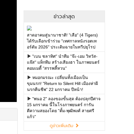
ข่าวล่าสุด
สาดอาคมสู่นานาชาติ! "เสือ" (4 Tigers)
ได้รับเลือกเข้าร่วม "เทศกาลหนังรอตเท
อร์ดัม 2026" ประเดิมฉายในทวีปยุโรป
"เบน ชลาทิศ" นำทีม "จ๊ะ-เอม วิทวัส-
แจ๊ส" แท็กทีม สร้างเสียงฮา ในภาพยนตร์
คอมเมดี้ "สรรพลี้หวน"
หมอกมรณะ เปลี่ยนทั้งเมืองเป็น
ขุมนรก! "Return to Silent Hill เมืองห่าผี
นรกคืนชีพ" 22 มกราคม ปีหน้า!
"พนอ 2" ลองของขั้นสุด ต้องปลุกปีศาจ
15 มกราคม นี้ในโรงภาพยนตร์ การัน
ตีความสยองโดย "ตั้ม-พุฒิพงศ์ สายศรี
แก้ว"
ดูข่าวเพิ่มเติม