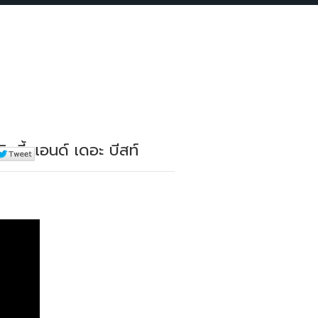
ตี้ แอนด์ เดอะ บีสท์