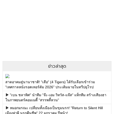
ข่าวล่าสุด
สาดอาคมสู่นานาชาติ! "เสือ" (4 Tigers) ได้รับเลือกเข้าร่วม
"เทศกาลหนังรอตเทอร์ดัม 2026" ประเดิมฉายในทวีปยุโรป
"เบน ชลาทิศ" นำทีม "จ๊ะ-เอม วิทวัส-แจ๊ส" แท็กทีม สร้างเสียงฮา
ในภาพยนตร์คอมเมดี้ "สรรพลี้หวน"
หมอกมรณะ เปลี่ยนทั้งเมืองเป็นขุมนรก! "Return to Silent Hill
เมืองห่าผี นรกคืนชีพ" 22 มกราคม ปีหน้า!