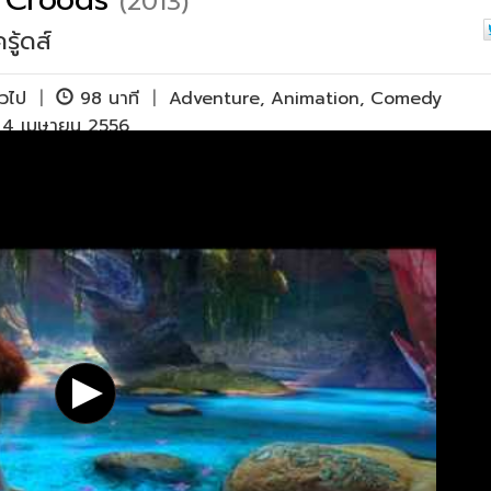
(2013)
รู้ดส์
ั่วไป
|
98 นาที
|
Adventure
,
Animation
,
Comedy
ย 4 เมษายน 2556