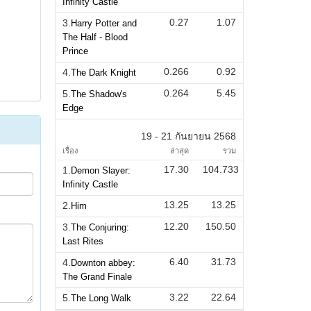
Infinity Castle
0.27
1.07
3.
Harry Potter and
The Half - Blood
Prince
0.266
0.92
4.
The Dark Knight
0.264
5.45
5.
The Shadow's
Edge
19 - 21 กันยายน 2568
เรื่อง
ล่าสุด
รวม
17.30
104.733
1.
Demon Slayer:
Infinity Castle
13.25
13.25
2.
Him
12.20
150.50
3.
The Conjuring:
Last Rites
6.40
31.73
4.
Downton abbey:
The Grand Finale
3.22
22.64
5.
The Long Walk