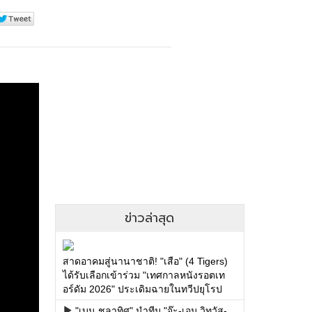
ข่าวล่าสุด
สาดอาคมสู่นานาชาติ! "เสือ" (4 Tigers)
ได้รับเลือกเข้าร่วม "เทศกาลหนังรอตเท
อร์ดัม 2026" ประเดิมฉายในทวีปยุโรป
"เบน ชลาทิศ" นำทีม "จ๊ะ-เอม วิทวัส-