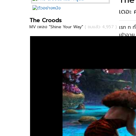
เดอะ ค
The Croods
เรท ท ท
MV เพลง "Shine Your Way"
( ชมแล้ว 4,957 )
เข้าฉา