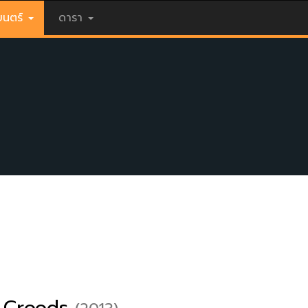
นตร์
ดารา
 Croods