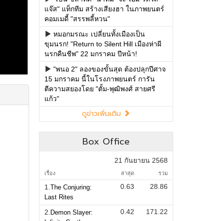
แจ๊ส" แท็กทีม สร้างเสียงฮา ในภาพยนตร์
คอมเมดี้ "สรรพลี้หวน"
หมอกมรณะ เปลี่ยนทั้งเมืองเป็น
ขุมนรก! "Return to Silent Hill เมืองห่าผี
นรกคืนชีพ" 22 มกราคม ปีหน้า!
"พนอ 2" ลองของขั้นสุด ต้องปลุกปีศาจ
15 มกราคม นี้ในโรงภาพยนตร์ การัน
ตีความสยองโดย "ตั้ม-พุฒิพงศ์ สายศรี
แก้ว"
ดูข่าวเพิ่มเติม
Box Office
21 กันยายน 2568
เรื่อง
ล่าสุด
รวม
0.63
28.86
1.
The Conjuring:
Last Rites
0.42
171.22
2.
Demon Slayer: