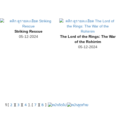
Striking Rescue
05-12-2024
The Lord of the Rings: The War
of the Rohirrim
05-12-2024
1
[
2
][
3
][
4
]...[
7
][
8
]