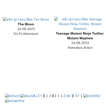
The Moon
24-08-2023
Teenage Mutant Ninja Turtles:
Sci-Fi,Adventure
Mutant Mayhem
24-08-2023
Animation,Action
[
1
][
2
]
3
[
4
]...[
46
][
47
]