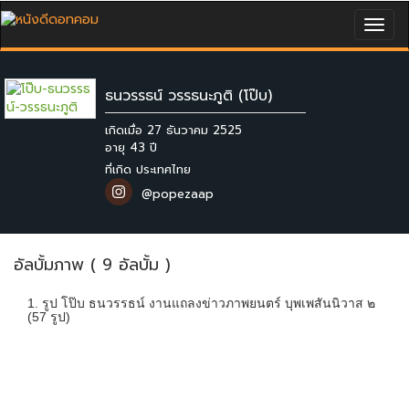
Togg
navig
ธนวรรธน์ วรรธนะภูติ (โป๊บ)
เกิดเมื่อ 27 ธันวาคม 2525
ที่เกิด ประเทศไทย
@popezaap
อัลบั้มภาพ ( 9 อัลบั้ม )
1. รูป โป๊บ ธนวรรธน์ งานแถลงข่าวภาพยนตร์ บุพเพสันนิวาส ๒
(57 รูป)