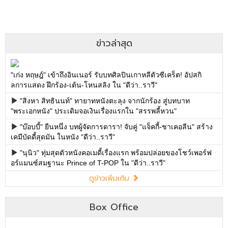
ข่าวล่าสุด
"เก่ง หฤษฎ์" เข้าถึงอินเนอร์ รับบทศิลปินเกาหลีตัวซีเคร็ต! อัปสกิ
ลการแสดง ฝึกร้อง-เต้น-โหนสลิง ใน "ดีว่า..ราวี"
"สิงหา สิทธินนท์" ทายาทหนังตะลุง จากนักร้อง สู่บทบาท
"พระเอกหนัง" ประเดิมจอเงินเรื่องแรกใน "สรรพลี้หวน"
"บ๊อบบี้" ยืนหนึ่ง บทผู้จัดการดารา! จับคู่ "แจ็คกี้-ชาเคอลีน" สร้าง
เคมีบัดดี้สุดมัน ในหนัง "ดีว่า..ราวี"
"นุนิว" ทุ่มสุดตัวหนังคอเมดี้เรื่องแรก พร้อมปล่อยของโชว์เพอร์ฟ
อร์แมนซ์สมฐานะ Prince of T-POP ใน "ดีว่า..ราวี"
ดูข่าวเพิ่มเติม
Box Office