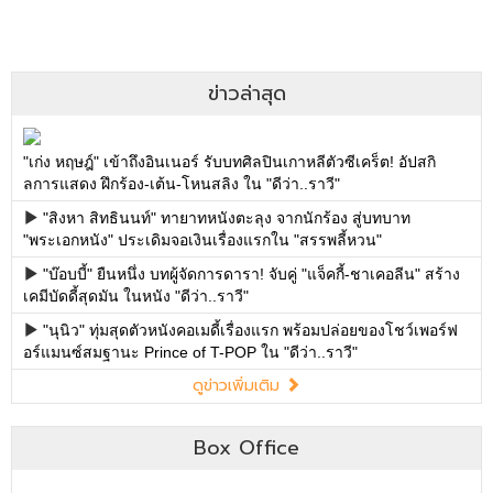
ข่าวล่าสุด
"เก่ง หฤษฎ์" เข้าถึงอินเนอร์ รับบทศิลปินเกาหลีตัวซีเคร็ต! อัปสกิ
ลการแสดง ฝึกร้อง-เต้น-โหนสลิง ใน "ดีว่า..ราวี"
"สิงหา สิทธินนท์" ทายาทหนังตะลุง จากนักร้อง สู่บทบาท
"พระเอกหนัง" ประเดิมจอเงินเรื่องแรกใน "สรรพลี้หวน"
"บ๊อบบี้" ยืนหนึ่ง บทผู้จัดการดารา! จับคู่ "แจ็คกี้-ชาเคอลีน" สร้าง
เคมีบัดดี้สุดมัน ในหนัง "ดีว่า..ราวี"
"นุนิว" ทุ่มสุดตัวหนังคอเมดี้เรื่องแรก พร้อมปล่อยของโชว์เพอร์ฟ
อร์แมนซ์สมฐานะ Prince of T-POP ใน "ดีว่า..ราวี"
ดูข่าวเพิ่มเติม
Box Office