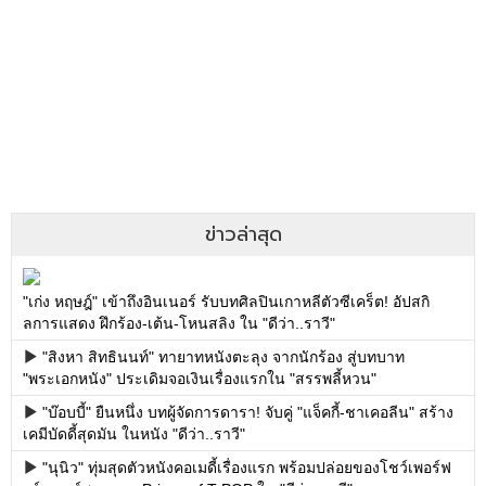
ข่าวล่าสุด
"เก่ง หฤษฎ์" เข้าถึงอินเนอร์ รับบทศิลปินเกาหลีตัวซีเคร็ต! อัปสกิ
ลการแสดง ฝึกร้อง-เต้น-โหนสลิง ใน "ดีว่า..ราวี"
"สิงหา สิทธินนท์" ทายาทหนังตะลุง จากนักร้อง สู่บทบาท
"พระเอกหนัง" ประเดิมจอเงินเรื่องแรกใน "สรรพลี้หวน"
"บ๊อบบี้" ยืนหนึ่ง บทผู้จัดการดารา! จับคู่ "แจ็คกี้-ชาเคอลีน" สร้าง
เคมีบัดดี้สุดมัน ในหนัง "ดีว่า..ราวี"
"นุนิว" ทุ่มสุดตัวหนังคอเมดี้เรื่องแรก พร้อมปล่อยของโชว์เพอร์ฟ