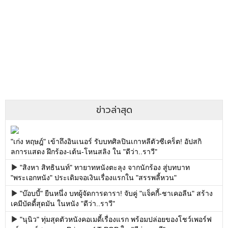
ข่าวล่าสุด
"เก่ง หฤษฎ์" เข้าถึงอินเนอร์ รับบทศิลปินเกาหลีตัวซีเคร็ต! อัปสกิ
ลการแสดง ฝึกร้อง-เต้น-โหนสลิง ใน "ดีว่า..ราวี"
"สิงหา สิทธินนท์" ทายาทหนังตะลุง จากนักร้อง สู่บทบาท
"พระเอกหนัง" ประเดิมจอเงินเรื่องแรกใน "สรรพลี้หวน"
"บ๊อบบี้" ยืนหนึ่ง บทผู้จัดการดารา! จับคู่ "แจ็คกี้-ชาเคอลีน" สร้าง
เคมีบัดดี้สุดมัน ในหนัง "ดีว่า..ราวี"
"นุนิว" ทุ่มสุดตัวหนังคอเมดี้เรื่องแรก พร้อมปล่อยของโชว์เพอร์ฟ