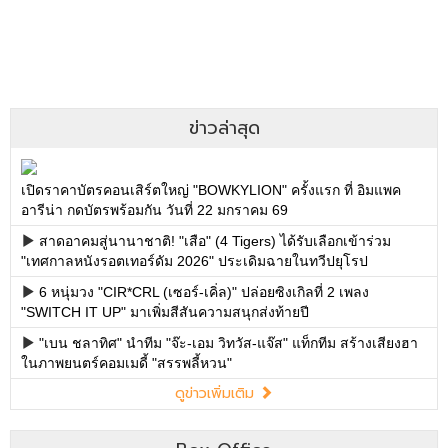
ข่าวล่าสุด
เปิดราคาบัตรคอนเสิร์ตใหญ่ "BOWKYLION" ครั้งแรก ที่ อิมแพค
อารีน่า กดบัตรพร้อมกัน วันที่ 22 มกราคม 69
สาดอาคมสู่นานาชาติ! "เสือ" (4 Tigers) ได้รับเลือกเข้าร่วม
"เทศกาลหนังรอตเทอร์ดัม 2026" ประเดิมฉายในทวีปยุโรป
6 หนุ่มวง "CIR*CRL (เซอร์-เคิ่ล)" ปล่อยซิงเกิลที่ 2 เพลง
"SWITCH IT UP" มาเพิ่มสีสันความสนุกส่งท้ายปี
"เบน ชลาทิศ" นำทีม "จ๊ะ-เอม วิทวัส-แจ๊ส" แท็กทีม สร้างเสียงฮา
ในภาพยนตร์คอมเมดี้ "สรรพลี้หวน"
ดูข่าวเพิ่มเติม