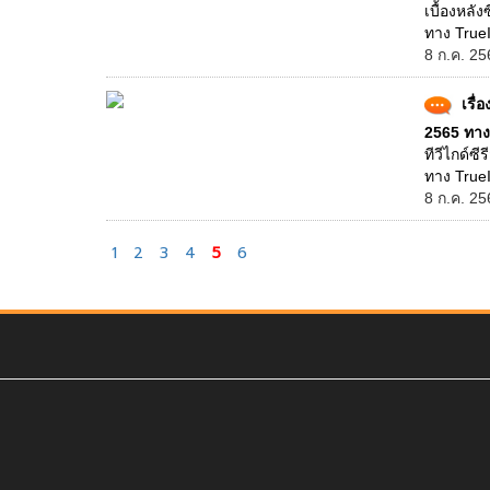
เบื้องหลั
ทาง TrueI
8 ก.ค. 25
เรื่
2565 ทาง
ทีวีไกด์ซี
ทาง TrueI
8 ก.ค. 25
1
2
3
4
5
6