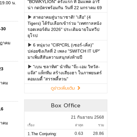
"BOWKYLION" ครั้งแรก ที่ อิมแพค อารี
 19.00 น.
น่า กดบัตรพร้อมกัน วันที่ 22 มกราคม 69
สาดอาคมสู่นานาชาติ! "เสือ" (4
Tigers) ได้รับเลือกเข้าร่วม "เทศกาลหนัง
9-30
รอตเทอร์ดัม 2026" ประเดิมฉายในทวีป
ยุโรป
รกฎาคม
6 หนุ่มวง "CIR*CRL (เซอร์-เคิ่ล)"
ปล่อยซิงเกิลที่ 2 เพลง "SWITCH IT UP"
มาเพิ่มสีสันความสนุกส่งท้ายปี
"เบน ชลาทิศ" นำทีม "จ๊ะ-เอม วิทวัส-
23
แจ๊ส" แท็กทีม สร้างเสียงฮา ในภาพยนตร์
คอมเมดี้ "สรรพลี้หวน"
กฎาคม
ดูข่าวเพิ่มเติม
Box Office
16
21 กันยายน 2568
กฎาคม
เรื่อง
ล่าสุด
รวม
0.63
28.86
1.
The Conjuring: