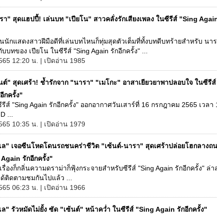
า" สุดแฮปปี้! เล่นบท "เปียโน" สาวคลั่งรักเสียงเพลง ในซีรีส์ "Sing Again
ป็นนักแสดงสาวฝีมือดีที่เล่นบทไหนก็ทุ่มสุดตัวเต็มที่ทั้งบทดีบทร้ายสำหรับ นา
ับบทของ เปียโน ในซีรีส์ "Sing Again รักอีกครั้ง" ...
565 12:20 น. | เปิดอ่าน 1985
้นต์" สุดเศร้า! ช้ำรักจาก "นารา" "เมโกะ" อาสาเยียวยาพาปลอบใจ ในซีรีส
ีกครั้ง"
งซีรีส์ "Sing Again รักอีกครั้ง" ออกอากาศวันเสาร์ที่ 16 กรกฎาคม 2565 เวลา
D ...
565 10:35 น. | เปิดอ่าน 1979
เล" เจอซีนโหดโดนรถชนคร่าชีวิต "เซ้นต์-นารา" สุดเศร้าปล่อยโฮกลางถน
 Again รักอีกครั้ง"
่มเรื่องก็กลิ่นความดราม่าก็ฟุ้งกระจายสำหรับซีรีส์ "Sing Again รักอีกครั้ง" ล่
ได้ติดตามชมกันไปแล้ว ...
565 06:23 น. | เปิดอ่าน 1966
ล" รัวหมัดไม่ยั้ง ซัด "เซ้นต์" หน้าคว่ำ ในซีรีส์ "Sing Again รักอีกครั้ง"