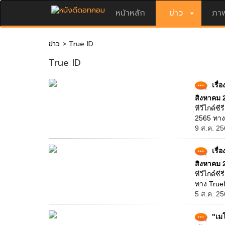
หน้าหลัก
ข่าว
ภาพ
ข่าว
> True ID
True ID
เรื่
สิงหาคม 
ทีวีไกด์ซี
2565 ทาง 
9 ส.ค. 25
เรื่
สิงหาคม 
ทีวีไกด์ซี
ทาง TrueI
5 ส.ค. 25
"เมโ