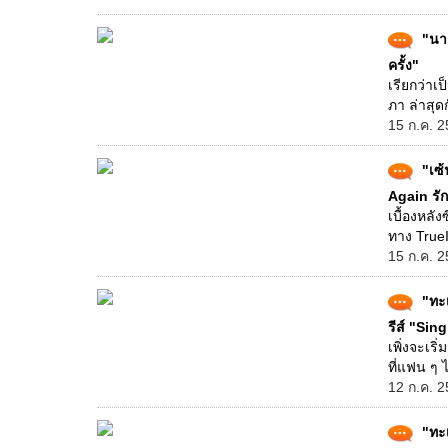
"นาร
ครั้ง"
เรียกว่าเ
ภา ล่าสุดก
15 ก.ค. 2
"เซ
Again รักอ
เบื้องหลั
ทาง TrueI
15 ก.ค. 2
"ทะ
รีส์ "Sing
เพิ่งจะเริ
ที่แฟน ๆ 
12 ก.ค. 2
"ทะเ