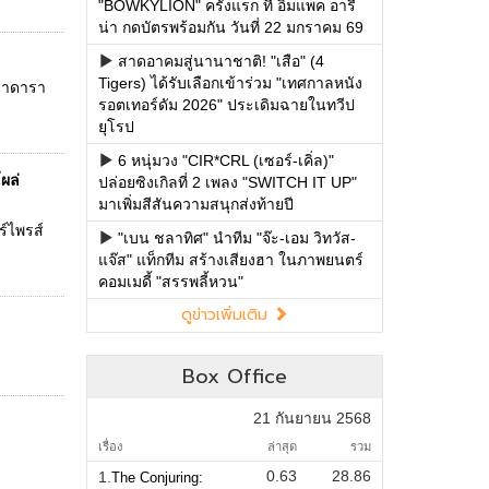
"BOWKYLION" ครั้งแรก ที่ อิมแพค อารี
น่า กดบัตรพร้อมกัน วันที่ 22 มกราคม 69
สาดอาคมสู่นานาชาติ! "เสือ" (4
Tigers) ได้รับเลือกเข้าร่วม "เทศกาลหนัง
ายาดารา
รอตเทอร์ดัม 2026" ประเดิมฉายในทวีป
ยุโรป
6 หนุ่มวง "CIR*CRL (เซอร์-เคิ่ล)"
ผล่
ปล่อยซิงเกิลที่ 2 เพลง "SWITCH IT UP"
มาเพิ่มสีสันความสนุกส่งท้ายปี
ร์ไพรส์
"เบน ชลาทิศ" นำทีม "จ๊ะ-เอม วิทวัส-
แจ๊ส" แท็กทีม สร้างเสียงฮา ในภาพยนตร์
คอมเมดี้ "สรรพลี้หวน"
ดูข่าวเพิ่มเติม
Box Office
21 กันยายน 2568
เรื่อง
ล่าสุด
รวม
0.63
28.86
1.
The Conjuring: