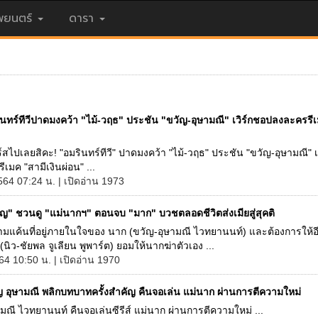
ยนตร์
ดารา
ินทร์ทีวีปาดมงคว้า "ไม้-วฤธ" ประชัน "ขวัญ-อุษามณี" เวิร์กชอปลงละครรี
ร์สไปเลยสิคะ! "อมรินทร์ทีวี" ปาดมงคว้า "ไม้-วฤธ" ประชัน "ขวัญ-อุษามณี" เ
เมค "สามีเงินผ่อน" ...
564 07:24 น. | เปิดอ่าน 1973
ัญ" ชวนดู "แม่นากฯ" ตอนจบ "มาก" บวชตลอดชีวิตส่งเมียสู่สุคติ
ความแค้นที่อยู่ภายในใจของ นาก (ขวัญ-อุษามณี ไวทยานนท์) และต้องการให้อี
 (นิว-ชัยพล จูเลียน พูพาร์ต) ยอมให้นากฆ่าตัวเอง ...
64 10:50 น. | เปิดอ่าน 1970
ญ อุษามณี พลิกบทบาทครั้งสำคัญ คืนจอเล่น แม่นาก ผ่านการตีความใหม่
มณี ไวทยานนท์ คืนจอเล่นซีรีส์ แม่นาก ผ่านการตีความใหม่ ...