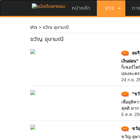
หน้าหลัก
ข่าว
ภาพ
ข่าว
> ขวัญ อุษามณี
ขวัญ อุษามณี
อมร
เงินผ่อน"
ก็เซอร์ไพ
ปลงละครรี
24 ก.ย. 2
"ขว
เพื่อยุติ
สุคติ มาก
5 ส.ค. 25
ขวั
ขวัญ-อุษา