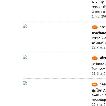
Island)"
ชวนมาขำไ
สายฮา มาร
1 ก.ย. 25
"ภา
มาพร้อมภา
Prime Vid
พร้อมสร้า
22 ส.ค. 2
เสือ
เตรียมพบก
ไทย Comed
21 มี.ค. 
"ต่
สุดโหด Al
Netflix 
ของเกมสุด
20 ธ.ค. 2