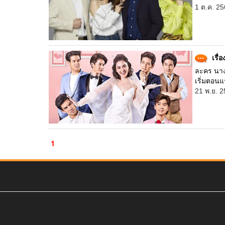
1 ต.ค. 25
เรื
ละคร นาง
เริ่มตอนแ
21 พ.ย. 2
1