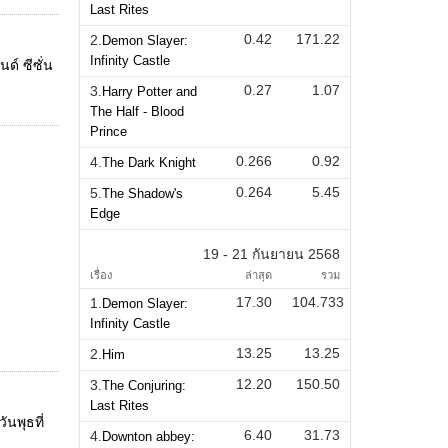
Last Rites
0.42
171.22
2.
Demon Slayer:
Infinity Castle
์ ซีซั่น
0.27
1.07
3.
Harry Potter and
The Half - Blood
Prince
0.266
0.92
4.
The Dark Knight
0.264
5.45
5.
The Shadow's
Edge
19 - 21 กันยายน 2568
เรื่อง
ล่าสุด
รวม
17.30
104.733
1.
Demon Slayer:
Infinity Castle
13.25
13.25
2.
Him
12.20
150.50
3.
The Conjuring:
Last Rites
นพุธที่
6.40
31.73
4.
Downton abbey: