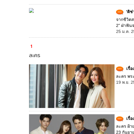
'ติ
จากชีวิต
2" ฝ่าฟัน
25 ม.ค. 2
1
ละคร
เรื่
ละคร พระจ
19 พ.ย. 2
เรื
ละคร ฝ้าย
23 กันยาย