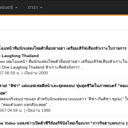
ยนตร์
ดารา
โฉมหน้าทีมนักแสดงไทยตัวท็อปสายฮา เตรียมเสิร์ฟเสียงหัวเราะในรายการ
e Laughing Thailand
deo เผยโฉมหน้า ทีมนักแสดงไทยตัวท็อปสายฮา เตรียมเสิร์ฟเสียงหัวเราะใ
 One Laughing Thailand หัวเราะทีหลังปังกว่า ...
67 06:59 น. | เปิดอ่าน 2000
กสวย! "ติซ่า" แต่งเอฟเฟคผีหน้าเละสุดหลอน! ทุ่มสุดชีวิตในภาพยนตร์ "หอ
หยด"
ฟคสมจริงจนน่าขนลุก สำหรับนักแสดงนางแบบสาว "ติช่า-กันติชา ชุมมะ" ใ
 "หอแต๋วแตก แหกสัปะหยด" ...
2567 04:59 น. | เปิดอ่าน 1986
me Video แถลงข่าวเปิดตัวซีรีส์ออริจินัลไทยเรื่องแรก "ภารกิจฮาแหกเกา