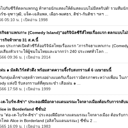
ปกับซีรีส์ตลกแหกกฎ ท้าทายนักแสดงให้ด้นสดแบบไม่มีสคริปต์! รวมทีมนั
์ช-จุฑาวุฒิ, แจ็ค-เฉลิมพล, เผือก-พงศธร, ติช่า-กันติชา ฯลฯ ...
66 05:10 น. | เปิดอ่าน 1998
รกิจฮาแหกเกาะ (Comedy Island)"ออริจินัลซีรีส์ไทยเรื่องแรก ตลกแบบไม่ม
รกิจท้าทาย 31 ส.ค.นี้
eo ประกาศเปิดตัวซีรีส์ออริจินัลไทยเรื่องแรก "ภารกิจฮาแหกเกาะ (Comedy
งเสียงหัวเราะให้ผู้ชมในไทยและมากกว่า 240 ประเทศทั่วโลก ...
566 09:36 น. | เปิดอ่าน 2014
เผ่น ๑ มัลติเวิร์สตัวตึง พร้อมสาดความจึ้งรับสงกรานต์ 6 เมษายนนี้
ับกลุ่มเด็กช่างสุดห้าวทรงอย่างแบดกับเรื่องราวมิตรภาพระหว่างเพื่อน ใน
y แห่งปี รับสงกรานต์ที่คุณจะขำ เสือเผ่น ๑ ...
2566 17:58 น. | เปิดอ่าน 1999
อ-เต-ไบร์ท-ติช่า" ประลองฝีมือกลางแดนมรณะใจกลางเมืองต้อนรับการกลั
ice in Borderland ซีซั่น2
ชวน "ต่อ-เต-ไบร์ท-ติช่า" ประลองฝีมือกลางแดนมรณะใจกลางเมือง ต้อนรับก
โหด Alice in Borderland (อลิสในแดนมรณะ) ซีซั่น 2 ...
565 16:09 น. | เปิดอ่าน 1983