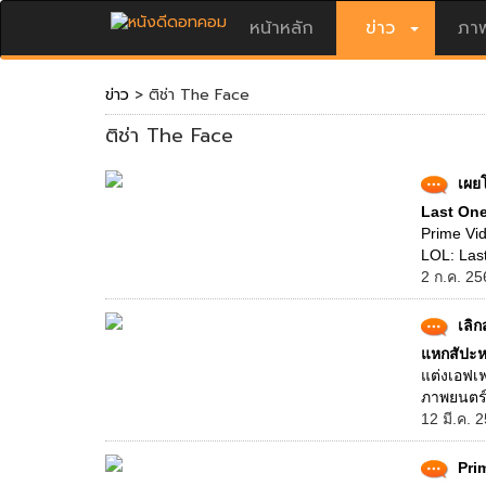
หน้าหลัก
ข่าว
ภาพ
ข่าว
> ติช่า The Face
ติช่า The Face
เผย
Last On
Prime Vi
LOL: Last
2 ก.ค. 25
เลิ
แหกสัปะ
แต่งเอฟเ
ภาพยนตร์
12 มี.ค. 
Pri