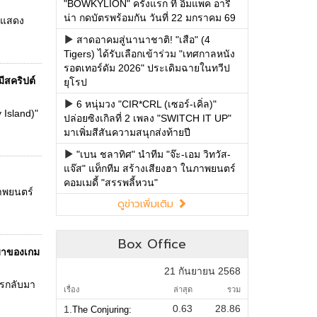
"BOWKYLION" ครั้งแรก ที่ อิมแพค อารี
น่า กดบัตรพร้อมกัน วันที่ 22 มกราคม 69
กแสดง
สาดอาคมสู่นานาชาติ! "เสือ" (4
Tigers) ได้รับเลือกเข้าร่วม "เทศกาลหนัง
รอตเทอร์ดัม 2026" ประเดิมฉายในทวีป
ีสคริปต์
ยุโรป
6 หนุ่มวง "CIR*CRL (เซอร์-เคิ่ล)"
 Island)"
ปล่อยซิงเกิลที่ 2 เพลง "SWITCH IT UP"
มาเพิ่มสีสันความสนุกส่งท้ายปี
"เบน ชลาทิศ" นำทีม "จ๊ะ-เอม วิทวัส-
แจ๊ส" แท็กทีม สร้างเสียงฮา ในภาพยนตร์
คอมเมดี้ "สรรพลี้หวน"
ภาพยนตร์
ดูข่าวเพิ่มเติม
Box Office
บมาของเกม
21 กันยายน 2568
ารกลับมา
เรื่อง
ล่าสุด
รวม
0.63
28.86
1.
The Conjuring: