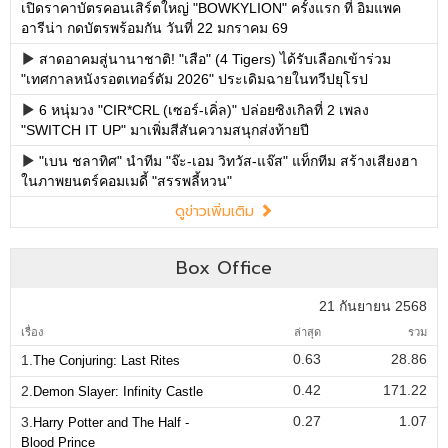
เปิดราคาบัตรคอนเสิร์ตใหญ่ "BOWKYLION" ครั้งแรก ที่ อิมแพค
อารีน่า กดบัตรพร้อมกัน วันที่ 22 มกราคม 69
สาดอาคมสู่นานาชาติ! "เสือ" (4 Tigers) ได้รับเลือกเข้าร่วม
"เทศกาลหนังรอตเทอร์ดัม 2026" ประเดิมฉายในทวีปยุโรป
6 หนุ่มวง "CIR*CRL (เซอร์-เคิ่ล)" ปล่อยซิงเกิลที่ 2 เพลง
"SWITCH IT UP" มาเพิ่มสีสันความสนุกส่งท้ายปี
"เบน ชลาทิศ" นำทีม "จ๊ะ-เอม วิทวัส-แจ๊ส" แท็กทีม สร้างเสียงฮา
ในภาพยนตร์คอมเมดี้ "สรรพลี้หวน"
ดูข่าวเพิ่มเติม
Box Office
21 กันยายน 2568
เรื่อง
ล่าสุด
รวม
0.63
28.86
1.
The Conjuring: Last Rites
0.42
171.22
2.
Demon Slayer: Infinity Castle
0.27
1.07
3.
Harry Potter and The Half -
Blood Prince